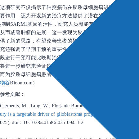
这项研究不仅揭示了轴突损伤在胶质母细胞瘤进展中的重
要作用，还为开发新的治疗方法提供了潜在的靶点。通过
抑制SARM1基因的活性，研究人员就能有效减少轴突损伤
从而减缓肿瘤的进展，这一发现为胶质母细胞瘤的治疗提
供了新的思路，有望改善患者的预后和
生活质量
。这项研
究还强调了早期干预的重要性，指出在肿瘤发展的早期阶
段进行干预可能比晚期治疗更为有效。未来，研究人员还
将进一步研究来验证这一发现并将其转化为临床应用，从
而为胶质母细胞瘤患者带来更多的治疗选择和希望。（
生
物谷
Bioon.com）
参考文献：
Clements, M., Tang, W., Florjanic Baronik, Z. et al.
Axonal inj
ury is a targetable driver of glioblastoma progression
. Nature (2
025). doi：10.1038/s41586-025-09411-2