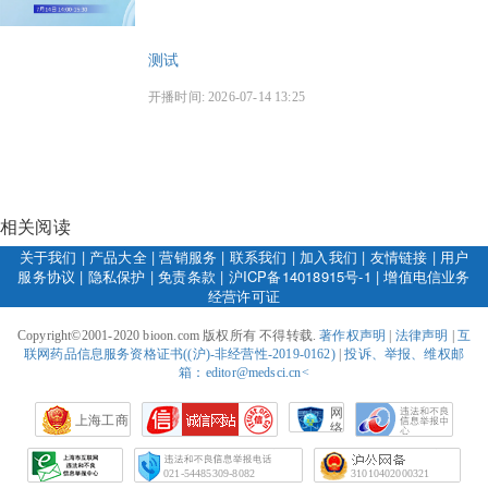
测试
开播时间: 2026-07-14 13:25
相关阅读
关于我们
|
产品大全
|
营销服务
|
联系我们
|
加入我们
|
友情链接
|
用户
服务协议
|
隐私保护
|
免责条款
|
沪ICP备14018915号-1
|
增值电信业务
经营许可证
Copyright©2001-2020 bioon.com 版权所有 不得转载.
著作权声明
|
法律声明
|
互
联网药品信息服务资格证书((沪)-非经营性-2019-0162)
|
投诉、举报、维权邮
箱：editor@medsci.cn<
网
上海工商
络
社
会
征
021-54485309-8082
31010402000321