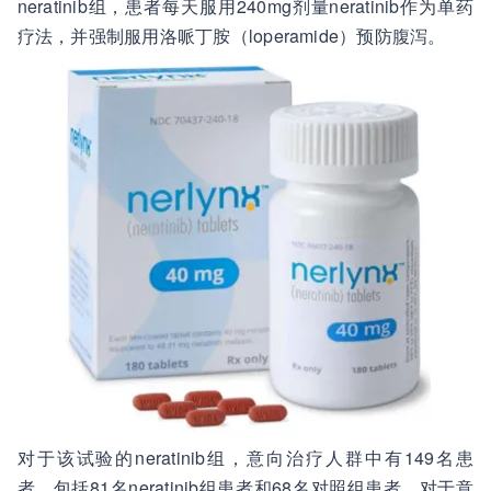
neratinib组，患者每天服用240mg剂量neratinib作为单药
疗法，并强制服用洛哌丁胺（loperamide）预防腹泻。
对于该试验的neratinib组，意向治疗人群中有149名患
者，包括81名neratinib组患者和68名对照组患者。对于意