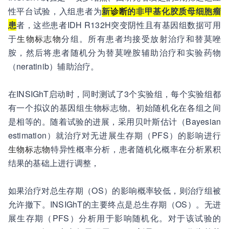
性平台试验，入组患者为
新
诊断
的非甲基化胶质母细胞瘤
患
者，这些患者IDH R132H突变阴性且有基因组数据可用
于
生物标志物
分组。所有患者均接受放射治疗和替莫唑
胺，然后将患者随机分为替莫唑胺辅助治疗和实验药物
（neratinib）辅助治疗。
在INSIGhT启动时，同时测试了3个实验组，每个实验组都
有一个拟议的基因组生物标志物。初始随机化在各组之间
是相等的。随着试验的进展，采用贝叶斯估计（Bayesian
estimation）就治疗对无进展生存期（PFS）的影响进行
生物标志物
特异性概率分析，患者随机化概率在分析累积
结果的基础上进行调整，
如果治疗对总生存期（OS）的影响概率较低，则治疗组被
允许撤下。INSIGhT的主要终点是总生存期（OS）。无进
展生存期（PFS）分析用于影响随机化。对于该试验的