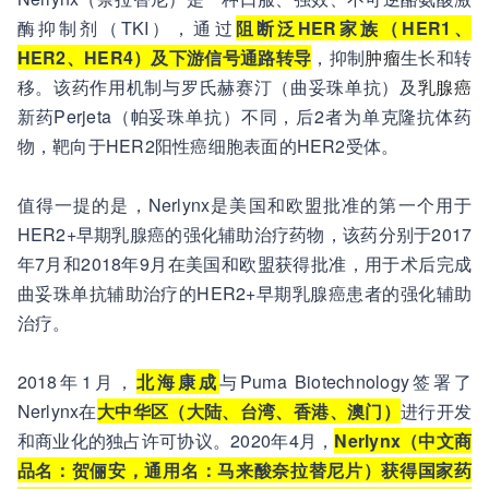
酶抑制剂（TKI），通过
阻断泛HER家族（HER1、
HER2、HER4）及下游信号通路转导
，抑制
肿瘤
生长和转
移。该药作用机制与罗氏赫赛汀（曲妥珠单抗）及
乳腺癌
新药Perjeta（帕妥珠单抗）不同，后2者为单克隆抗体药
物，靶向于HER2阳性癌细胞表面的HER2受体。
值得一提的是，Nerlynx是美国和欧盟批准的第一个用于
HER2+早期乳腺癌的强化辅助治疗药物，该药分别于2017
年7月和2018年9月在美国和欧盟获得批准，用于术后完成
曲妥珠单抗辅助治疗的HER2+早期乳腺癌患者的强化辅助
治疗。
2018年1月，
北海康成
与Puma Biotechnology签署了
Nerlynx在
大中华区（大陆、台湾、香港、澳门）
进行开发
和商业化的独占许可协议。2020年4月，
Nerlynx（中文商
品名：贺俪安，通用名：马来酸奈拉替尼片）获得国家药