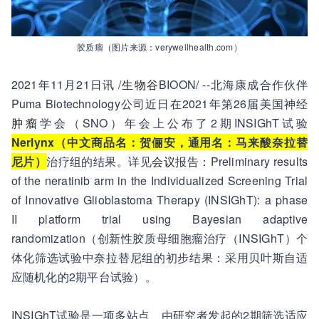
胶质瘤（图片来源：verywellhealth.com）
2021年11月21日讯 /
生物谷
BIOON/ --北海康成合作伙伴
Puma Biotechnology公司近日在2021年第26届美国神经
肿瘤
学会（SNO）年会上公布了2期INSIGhT试验
Nerlynx（中文商品名：贺俪安，通用名：马来酸奈拉替
尼片）
治疗组的结果。详见
会议
报告：Preliminary results
of the neratinib arm in the Individualized Screening Trial
of Innovative Glioblastoma Therapy (INSIGhT): a phase
II platform trial using Bayesian adaptive
randomization（创新性胶质母细胞瘤治疗（INSIGhT）个
体化筛选试验中奈拉替尼组的初步结果：采用贝叶斯自适
应随机化的2期平台试验）。
INSIGhT试验是一项多站点、由研究者发起的2期筛选适应