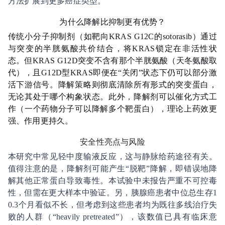
方法扩展到更多癌症类型。
为什么降解比抑制更有优势？
传统小分子抑制剂（如靶向KRAS G12C的sotorasib）通过
与突变的半胱氨酸共价结合，将KRAS锁定在非活性状
态。但KRAS G12D突变不含有那个半胱氨酸（天冬氨酸取
代），且G12D型KRAS即便在“关闭”状态下仍可以部分激
活下游信号。降解策略则彻底清除所有形式的突变蛋白，
无论其处于哪个构象状态。此外，降解剂可以催化方式工
作（一个药物分子可以降解多个靶蛋白），理论上药效更
强、作用更持久。
安全性亮点与风险
本研究中常见轻中度输液反应，这与静脉给药途径有关。
值得注意的是，降解剂可能产生“脱靶”降解，即错误地降
解其他正常蛋白导致毒性。本试验中未报告严重不可控毒
性，但需在更大样本中验证。另，胰腺癌患者中位总生存1
0.3个月看似不长，但考虑到这些患者均为既往多线治疗失
败的人群（“heavily pretreated”），该数值已具有临床意