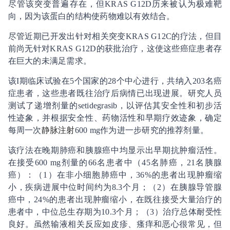
尽管该突变普遍存在，但KRAS G12D历来被认为极难靶
向，因为该蛋白的结构使药物难以有效结合。
尽管近期已开发出针对相关突变KRAS G12C的疗法，但目
前尚无针对KRAS G12D的获批治疗，这使这些癌症患者存
在巨大的未满足需求。
该I期临床试验在5个国家的28个中心进行，共纳入203名癌
症患者，这些患者既往治疗后病情已出现进展。研究人员
测试了递增剂量的setidegrasib，以评估其安全性和初步活
性迹象，并根据安全性、药物活性和早期疗效迹象，确定
每周一次
静脉注射
600 mg作为进一步研究的推荐剂量。
该疗法在晚期肺癌和胰腺癌中均显示出早期抗肿瘤活性。
在接受600 mg剂量的66名患者中（45名肺癌，21名胰腺
癌）：（1）在非小细胞肺癌中，36%的患者出现肿瘤缩
小，疾病进展中位时间约为8.3个月；（2）在胰腺导管腺
癌中，24%的患者出现肿瘤缩小，在既往接受大量治疗的
患者中，中位总生存期为10.3个月；（3）治疗总体耐受性
良好。虽然输液相关反应如皮疹、瘙痒和恶心很常见，但