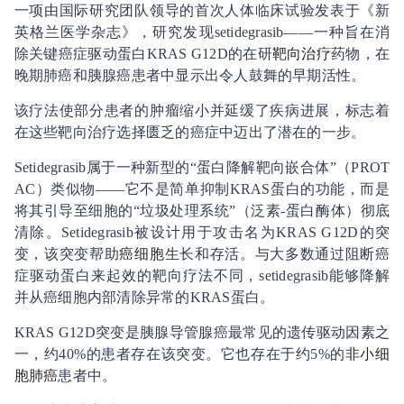
一项由国际研究团队领导的首次人体临床试验发表于《新
英格兰医学杂志》，研究发现setidegrasib——一种旨在消
除关键癌症驱动蛋白KRAS G12D的在研
靶向治疗
药物，在
晚期肺癌和胰腺癌患者中显示出令人鼓舞的早期活性。
该疗法使部分患者的肿瘤缩小并延缓了疾病进展，标志着
在这些靶向治疗选择匮乏的癌症中迈出了潜在的一步。
Setidegrasib属于一种新型的“蛋白降解靶向嵌合体”（PROT
AC）类似物——它不是简单抑制KRAS蛋白的功能，而是
将其引导至细胞的“垃圾处理系统”（泛素-蛋白酶体）彻底
清除。Setidegrasib被设计用于攻击名为KRAS G12D的突
变，该突变帮助
癌细胞
生长和存活。与大多数通过阻断癌
症驱动蛋白来起效的靶向疗法不同，setidegrasib能够降解
并从癌细胞内部清除异常的KRAS蛋白。
KRAS G12D突变是胰腺导管腺癌最常见的遗传驱动因素之
一，约40%的患者存在该突变。它也存在于约5%的
非小细
胞肺癌
患者中。