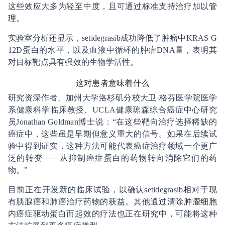
这些效应大多为轻至中度，且可通过标准支持治疗加以
管
理
。
实验室分析还显示，setidegrasib成功降低了肿瘤中KRAS G
12D蛋白的水平，以及血液中循环的肿瘤DNA量，表明其
对目标靶点具有强效的生物学活性。
这对患者意味着什么
研究资深作者、加州大学洛杉矶分校大卫·格芬医学院医学
系健康科学临床教授、UCLA健康琼森综合癌症中心研究
员Jonathan Goldman博士说：“在这些靶向治疗选择稀缺的
癌症中，这些虽是早期但意义重大的信号。如果在后续试
验中得到证实，这种方法可能代表癌症治疗领域一个更广
泛的转变——从抑制癌症蛋白的药物转向消除它们的药
物。”
目前正在开发新的临床试验，以确认setidegrasib相对于现
有胰腺癌和肺癌治疗药物的获益。其他通过清除
肿瘤细胞
内癌症驱动蛋白而起效的疗法也正在研究中，可能将这种