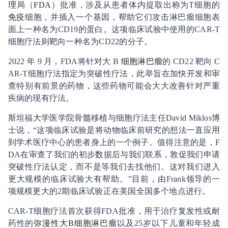
理
局（
FDA
）批准，涉及从患者体内提取出称为T细胞的
免疫
细胞，并插入一个基因，帮助它们攻击淋巴瘤细胞表
面上一种名为CD19的蛋白。这项临床试验中使用的CAR-T
细胞疗法则靶向一种名为CD22的分子。
2022 年 9 月，FDA将针对大 B
细胞淋巴瘤
的 CD22 靶向 C
AR-T细胞疗法指定为突破性疗法，此举旨在加快开发和审
查特别有前景的药物，这些药物可能会大大改善针对严重
疾病的现有疗法。
斯坦福大学医学院骨髓移植与细胞疗法主任David Miklos博
士说，“这项临床试验是将动物临床前研究的想法一直应用
到学术医疗中心的患者身上的一个例子。值得注意的是，F
DA在审查了我们的初步数据后与我们联系，敦促我们申请
突破性疗法认定，而不是等我们去找他们。这对我们进入
更大规模的临床试验大有帮助。”目前，由Frank领导的一
项规模更大的2期临床试验正在美国全国多个地点进行。
CAR-T细胞疗法首次获得FDA批准，用于治疗复发性或耐
药性的
弥漫性大B细胞淋巴瘤
以及25岁以下儿童和年轻成