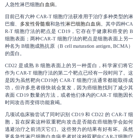
人急性淋巴细胞
白血病
。
目前已有六种 CAR-T 细胞疗法获准用于治疗多种类型的淋
巴瘤、
多发性骨髓瘤
和急性
淋巴细胞白血病
。其中四种CA
R-T 细胞疗法的靶点是 CD19，它存在于健康和癌变的 B
细胞表面；两种CAR-T 细胞疗法的靶点是细胞表面上另一
种名为 B细胞成熟抗原（B cell maturation antigen, BCMA）
的蛋白。
CD22 是成熟 B 细胞表面上的另一种蛋白，科学家们将它
作为 CAR-T 细胞疗法的第二个靶点已经有一段时间了。这
是因为虽然靶向CD19的 CAR-T 细胞疗法通常都能取得成
功，但许多患者很快就会复发，因为癌细胞找到了减少其
表面 CD19 数量的方法，或者他们体内的CAR-T 细胞因长
时间攻击而变得功能衰竭。
几项试临床验尝试了同时识别 CD19 和 CD22 的 CAR-T 细
胞，旨在探索这种双重靶向攻击是否能在癌细胞学会如何
逃避治疗之前消灭它们。这些努力的结果有好有坏。虽然
更多急性淋巴细胞白血病患者对这种双靶向CAR-T细胞疗