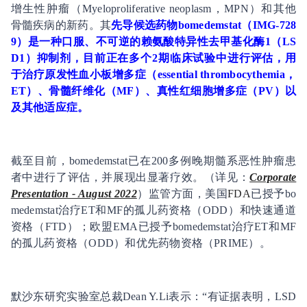
增生性肿瘤（Myeloproliferative neoplasm，MPN）和其他
骨髓疾病的新药。其
先导候选药物bomedemstat（IMG-728
9）是一种口服、不可逆的赖氨酸特异性去甲基化酶1（LS
D1）抑制剂，目前正在多个2期临床试验中进行评估，用
于治疗原发性血小板增多症（essential thrombocythemia，
ET）、骨髓纤维化（MF）、真性红细胞增多症（PV）以
及其他适应症。
截至目前，bomedemstat已在200多例晚期髓系恶性肿瘤患
者中进行了评估，并展现出显著疗效。（详见：
Corporate
Presentation - August 2022
）监管方面，美国
FDA
已授予bo
medemstat治疗ET和MF的孤儿药资格（ODD）和快速通道
资格（FTD）；欧盟EMA已授予bomedemstat治疗ET和MF
的孤儿药资格（ODD）和优先药物资格（PRIME）。
默沙东研究实验室总裁Dean Y.Li表示：“有证据表明，LSD