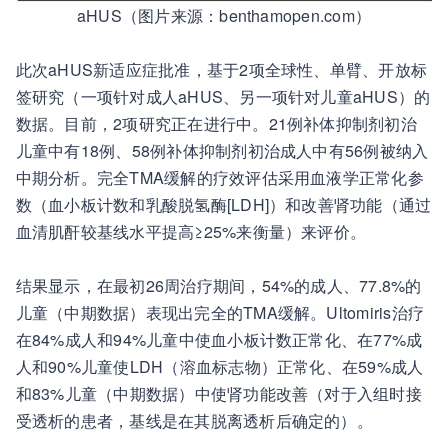
aHUS（图片来源：benthamopen.com）
此次aHUS新适应症批准，基于2项全球性、单臂、开放标
签研究（一项针对成人aHUS、另一项针对儿童aHUS）的
数据。目前，2项研究正在进行中。21例补体抑制剂初治
儿童中有18例、58例补体抑制剂初治成人中有56例被纳入
中期分析。完全TMA缓解的疗效评估采用血液学正常化参
数（血小板计数和乳酸脱氢酶[LDH]）和改善肾功能（通过
血清肌酐较基线水平提高≥25%来衡量）来评价。
结果显示，在最初26周治疗期间，54%的成人、77.8%的
儿童（中期数据）表现出完全的TMA缓解。Ultomiris治疗
在84%成人和94%儿童中使血小板计数正常化、在77%成
人和90%儿童使LDH（溶血标志物）正常化、在59%成人
和83%儿童（中期数据）中使肾功能改善（对于入组时接
受透析的患者，基线是在其脱离透析后确定的）。