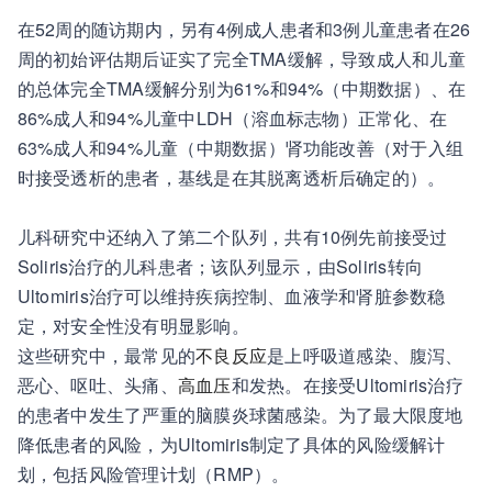
在52周的随访期内，另有4例成人患者和3例儿童患者在26
周的初始评估期后证实了完全TMA缓解，导致成人和儿童
的总体完全TMA缓解分别为61%和94%（中期数据）、在
86%成人和94%儿童中LDH（溶血标志物）正常化、在
63%成人和94%儿童（中期数据）肾功能改善（对于入组
时接受透析的患者，基线是在其脱离透析后确定的）。
儿科研究中还纳入了第二个队列，共有10例先前接受过
Soliris治疗的儿科患者；该队列显示，由Soliris转向
Ultomiris治疗可以维持疾病控制、血液学和肾脏参数稳
定，对安全性没有明显影响。
这些研究中，最常见的
不良反应
是上呼吸道感染、腹泻、
恶心、呕吐、头痛、
高血压
和发热。在接受Ultomiris治疗
的患者中发生了严重的脑膜炎球菌感染。为了最大限度地
降低患者的风险，为Ultomiris制定了具体的风险缓解计
划，包括风险管理计划（RMP）。