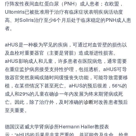
疗阵发性夜间血红蛋白尿（PNH）成人患者；在欧盟，
Ultomiris已被批准用于治疗有临床症状表明疾病活动度
高、对Soliris治疗至少6个月后处于临床稳定的PNH成人患
者。
aHUS是一种极为罕见的疾病，可通过对血管壁的损伤以
及血栓对重要器官（主要是肾脏）造成渐进性损害。
aHUS影响成人和儿童，许多患者在医院病危，通常需要
在重症监护病房接受支持性护理，包括透析。aHUS可导
致器官突然衰竭或随时间缓慢丧失功能，可能导致需要移
植，在某些情况下甚至死亡。aHUS的预后很差，56%的
成人和29%的儿童在确诊一年内发展为终末期肾病或死
亡。因此，除了治疗外，及时准确的
诊断
对改善患者预后
至关重要。
德国汉诺威大学肾病诊所Hermann Haller教授表
示：“aHUS的后果是非常严重的，并可能危及生命，给患