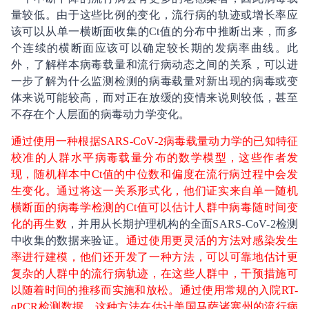
量较低。由于这些比例的变化，流行病的轨迹或增长率应
该可以从单一横断面收集的Ct值的分布中推断出来，而多
个连续的横断面应该可以确定较长期的发病率曲线。此
外，了解样本病毒载量和流行病动态之间的关系，可以进
一步了解为什么监测检测的病毒载量对新出现的病毒或变
体来说可能较高，而对正在放缓的疫情来说则较低，甚至
不存在个人层面的病毒动力学变化。
通过使用一种根据SARS-CoV-2病毒载量动力学的已知特征
校准的人群水平病毒载量分布的数学模型，这些作者发
现，随机样本中Ct值的中位数和偏度在流行病过程中会发
生变化。通过将这一关系形式化，他们证实来自单一随机
横断面的病毒学检测的Ct值可以估计人群中病毒随时间变
化的再生数
，并用从长期护理机构的全面SARS-CoV-2检测
中收集的数据来验证。
通过使用更灵活的方法对感染发生
率进行建模，他们还开发了一种方法，可以可靠地估计更
复杂的人群中的流行病轨迹，在这些人群中，干预措施可
以随着时间的推移而实施和放松。通过使用常规的入院RT-
qPCR检测数据，这种方法在估计美国马萨诸塞州的流行病