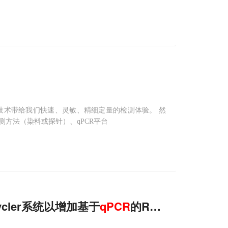
T-PCR) 检测技术带给我们快速、灵敏、精细定量的检测体验。 然
方法（染料或探针）、qPCR平台
Cycler系统以增加基于
qPCR
的RNA/DNA分析