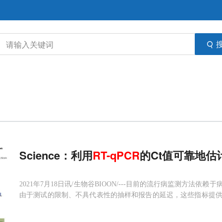
Science：利用
RT-qPCR
的Ct值可靠地估
2021年7月18日讯/生物谷BIOON/---目前的流行病监测方
由于测试的限制、不具代表性的抽样和报告的延迟，这些指标提
学调查可以通过提供感染率的快照来克服其中的一些偏差，但目
行病轨迹的信息。在一项新的研究