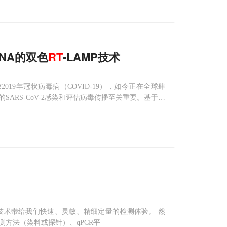
RNA的双色
RT
-LAMP技术
-2导致2019年冠状病毒病（COVID-19），如今正在全球肆
ARS-CoV-2感染和评估病毒传播至关重要。基于逆
T-PCR) 检测技术带给我们快速、灵敏、精细定量的检测体验。 然
方法（染料或探针）、qPCR平