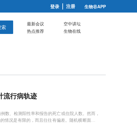
注册
登录
生物谷APP
最新会议
空中讲坛
搜索
热点推荐
生物在线
计流行病轨迹
法依赖于病例数、检测阳性率和报告的死亡或住院人数。然而，
供的情况是有限的，而且往往有偏差。随机横断面病毒
前在没有跨时间点抽样的情况下，几乎不能提供关于流