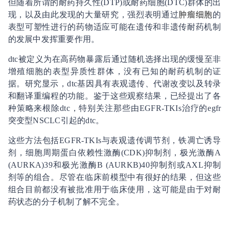
但随着所谓的耐药持久性(DTP)或耐药细胞(DTC)群体的出
现，以及由此发现的大量研究，强烈表明通过
肿瘤细胞
的
表型可塑性进行的药物适应可能在遗传和非遗传耐药机制
的发展中发挥重要作用。
dtc被定义为在高药物暴露后通过随机选择出现的缓慢至非
增殖细胞的表型异质性群体，没有已知的耐药机制的证
据。研究显示，dtc基因具有表观遗传、代谢改变以及转录
和翻译重编程的功能。鉴于这些观察结果，已经提出了各
种策略来根除dtc，特别关注那些由EGFR-TKIs治疗的egfr
突变型NSCLC引起的dtc。
这些方法包括EGFR-TKIs与表观遗传调节剂，铁凋亡诱导
剂，细胞周期蛋白依赖性激酶(CDK)抑制剂，极光激酶A
(AURKA)39和极光激酶B (AURKB)40抑制剂或AXL抑制
剂等的组合。尽管在临床前模型中有很好的结果，但这些
组合目前都没有被批准用于临床使用，这可能是由于对耐
药状态的分子机制了解不完全。