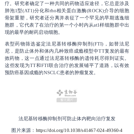
疗。研究者确定了一种共同的药物适应途径，它总是涉及
肺泡1型(AT1)分化和rho相关蛋白激酶(ROCK)介导的细胞
骨架重塑，研究者还分离并表征了一个罕见的早期逃逸细
胞群，它代表了在治疗的第一个小时内从at1样细胞群中出
现的最早的耐药启动细胞。
表型药物筛选鉴定法尼基转移酶抑制剂(FTI)，如替法尼
尼，是防止体外和体内几种致癌成瘾模型中TT复发的最有
效药物，这一点通过法尼基转移酶的遗传耗尽得到证实。
这些发现为TT和FTI联合治疗的发展铺平了道路，以有效
预防癌基因成瘾的NSCLC患者的肿瘤复发。
法尼基转移酶抑制剂可防止体内靶向治疗复发
图片来源：
https://doi.org/10.1038/s41467-024-49360-4