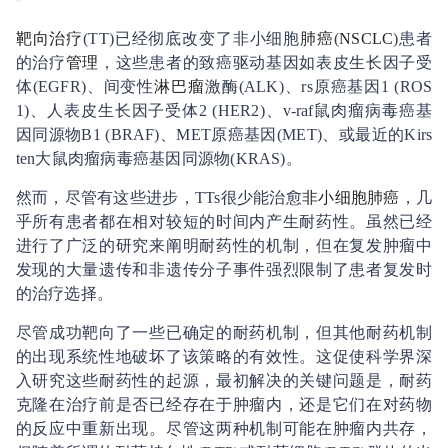
靶向治疗
(TT)已经彻底改变了非小细胞
肺癌
(
NSCLC
)患者
的治疗
管理
，这些患者的致癌驱动基因如表皮生长因子受
体(EGFR)、间变性
淋巴瘤
激酶(ALK)、rs原癌基因1 (ROS
1)、人表皮生长因子受体2 (HER2)、v-raf鼠肉瘤病毒癌基
因同源物B1 (BRAF)、MET原癌基因(MET)、或最近的Kirs
ten大鼠肉瘤病毒癌基因同源物(KRAS)。
然而，尽管有这些进步，TTs很少能治愈
非小细胞肺癌
，几
乎所有患者都在相对较短的时间内产生耐药性。虽然已经
进行了广泛的研究来阐明耐药性的机制，但在复发肿瘤中
发现的大量遗传和非遗传分子事件强烈限制了患者复发时
的治疗选择。
尽管成功靶向了一些已确定的耐药机制，但其他耐药机制
的出现系统性地破坏了该策略的有效性。这促使科学界深
入研究这些耐药性的起源，最初解决的关键问题是，耐药
克隆在治疗前是否已经存在于肿瘤内，还是它们在对药物
的反应中重新出现。尽管这两种机制可能在肿瘤内共存，