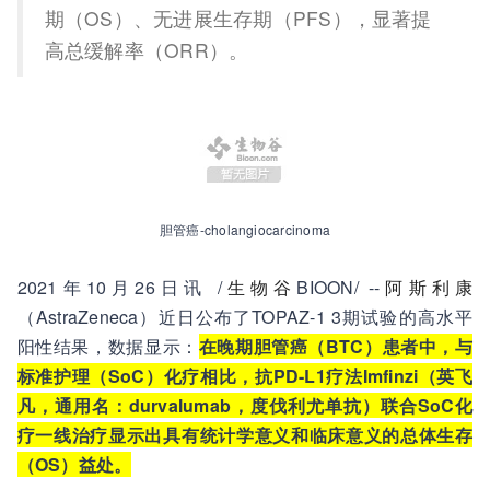
期（OS）、无进展生存期（PFS），显著提
高总缓解率（ORR）。
胆管癌-cholangiocarcinoma
2021年10月26日讯 /
生物谷
BIOON/ --
阿斯利康
（AstraZeneca）近日公布了TOPAZ-1 3期试验的高水平
阳性结果，数据显示：
在晚期胆管癌（BTC）患者中，与
标准护理（SoC）化疗相比，抗PD-L1疗法Imfinzi（英飞
凡，通用名：durvalumab，度伐利尤单抗）联合SoC化
疗一线治疗显示出具有统计学意义和临床意义的总体生存
（OS）益处。