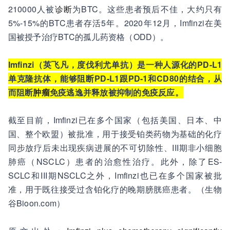
210000人被
诊断
为BTC。这些患者预后不佳，大约只有
5%-15%的BTC患者存活5年。2020年12月，Imfinzi在美
国被授予治疗BTC的孤儿药资格（ODD）。
Imfinzi（英飞凡，度伐利尤单抗）是一种人源化的PD-L1
单克隆抗体，能够阻断PD-L1跟PD-1和CD80的结合，从
而阻断
肿瘤
免疫逃逸并释放被抑制的免疫反应。
截至目前，Imfinzi已在多个国家（包括美国、日本、中
国、整个欧盟）被批准，用于接受铂类药物为基础的化疗
同步放疗后未出现疾病进展的不可切除性、III期非小细胞
肺癌（NSCLC）患者的治愈性治疗。此外，除了ES-
SCLC和III期NSCLC之外，Imfinzi也已在多个国家被批
准，用于既往接受过含铂化疗的晚期膀胱癌患者。（生物
谷Bioon.com）