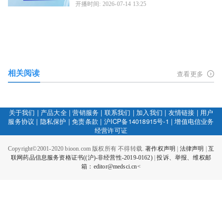
开播时间: 2026-07-14 13:25
相关阅读
查看更多
关于我们
|
产品大全
|
营销服务
|
联系我们
|
加入我们
|
友情链接
|
用户
服务协议
|
隐私保护
|
免责条款
|
沪ICP备14018915号-1
|
增值电信业务
经营许可证
Copyright©2001-2020 bioon.com 版权所有 不得转载.
著作权声明
|
法律声明
|
互
联网药品信息服务资格证书((沪)-非经营性-2019-0162)
|
投诉、举报、维权邮
箱：editor@medsci.cn<
网
上海工商
络
社
会
征
021-54485309-8082
31010402000321
信