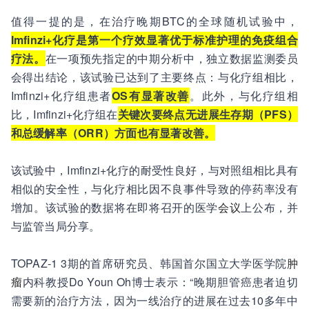
值得一提的是，在治疗晚期BTC的全球随机试验中，
Imfinzi+化疗是第一个疗效显著优于标准护理的免疫组合
疗法。
在一项预先指定的中期分析中，独立数据监测委员
会得出结论，该试验已达到了主要终点：与化疗组相比，
Imfinzi+化疗组患者
OS有显著改善
。此外，与化疗组相
比，Imfinzi+化疗组在
关键次要终点无进展生存期（PFS）
和总缓解率（ORR）方面也有显著改善。
该试验中，Imfinzi+化疗的耐受性良好，与对照组相比具有
相似的安全性，与化疗相比因不良事件导致的停药率没有
增加。该试验的数据将在即将召开的医学
会议
上公布，并
与监管当局分享。
TOPAZ-1 3期的首席研究员、韩国首尔国立大学医学院
肿
瘤
内科教授Do Youn Oh博士表示：“晚期胆管癌患者迫切
需要新的治疗方法，因为一线治疗的进展在过去10多年中