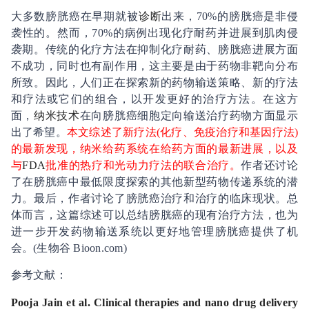
大多数膀胱癌在早期就被
诊断
出来，
70%
的膀胱癌是非侵
袭性的。然而，
70%
的病例出现化疗耐药并进展到肌肉侵
袭期。传统的化疗方法在抑制化疗耐药、膀胱癌进展方面
不成功，同时也有副作用，这主要是由于药物非靶向分布
所致。因此，人们正在探索新的药物输送策略、新的疗法
和疗法或它们的组合，以开发更好的治疗方法。在这方
面，
纳米技术
在向膀胱癌细胞定向输送治疗药物方面显示
出了希望。
本文综述了新疗法
(
化疗、免疫治疗和基因疗法
)
的最新发现，纳米给药系统在给药方面的最新进展，以及
与
FDA
批准的热疗和光动力疗法的联合治疗。
作者还讨论
了在膀胱癌中最低限度探索的其他新型药物传递系统的潜
力。最后，作者讨论了膀胱癌治疗和治疗的临床现状。总
体而言，这篇综述可以总结膀胱癌的现有治疗方法，也为
进一步开发药物输送系统以更好地管理膀胱癌提供了机
会。
(
生物谷
Bioon.com)
参考文献：
Pooja Jain et al. Clinical therapies and nano drug delivery