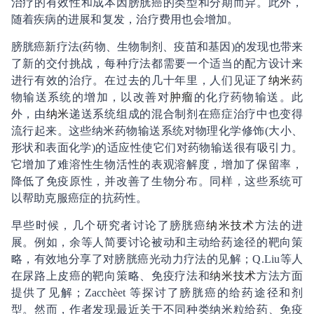
治疗的有效性和成本因膀胱癌的类型和分期而异。此外，
随着疾病的进展和复发，治疗费用也会增加。
膀胱癌新疗法
(
药物、生物制剂、疫苗和基因
)
的发现也带来
了新的交付挑战，每种疗法都需要一个适当的配方设计来
进行有效的治疗。在过去的几十年里，人们见证了
纳米
药
物输送系统的增加，以改善对
肿瘤
的化疗药物输送。此
外，由
纳米
递送系统组成的混合制剂在癌症治疗中也变得
流行起来。这些纳米药物输送系统对物理化学修饰
(
大小、
形状和表面化学
)
的适应性使它们对药物输送很有吸引力。
它增加了难溶性生物活性的表观溶解度，增加了保留率，
降低了免疫原性，并改善了生物分布。同样，这些系统可
以帮助克服癌症的抗药性。
早些时候，几个研究者讨论了膀胱癌
纳米技术
方法的进
展。例如，余等人简要讨论被动和主动给药途径的靶向策
略，有效地分享了对膀胱癌光动力疗法的见解；
Q.Liu
等人
在尿路上皮癌的靶向策略、免疫疗法和
纳米技术
方法方面
提供了见解；
Zacchèet
等探讨了膀胱癌的给药途径和剂
型。然而，作者发现最近关于不同种类纳米粒给药、免疫