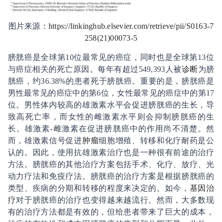
图片来源：
https://linkinghub.elsevier.com/retrieve/pii/S0163-7
258(21)00073-5
膀胱癌是全球第
10
位最常见的癌症，同时也是全球第
13
位
与癌症相关的死亡原因。每年有超过
549,393
人被
诊断
为膀
胱癌，约
36.38%
的患者死于膀胱癌。重要的是，膀胱癌是
男性最常见的癌症中的第
6
位，女性最常见的癌症中的第
17
位。男性体内较高的雄激素水平会促进膀胱癌的生长，导
致高死亡率，而女性的雌激素水平则会抑制膀胱癌的生
长。雄激素
-
雌激素在促进膀胱癌中的作用尚不清楚。然
而，雄激素信号促进
肿瘤
细胞增殖、转移和化疗耐药是公
认的。因此，使用抗雄激素治疗也是一种很有前途的治疗
方法。膀胱癌的其他治疗方案包括手术、化疗、放疗、光
动力疗法和免疫疗法。膀胱癌的治疗方案是根据膀胱癌的
类型、疾病的分期和转移的程度来决定的。如今，
基因治
疗
对于膀胱癌的治疗也变得越来越流行。然而，大多数现
有的治疗方法都是有效的，但给患者带来了巨大的成本，