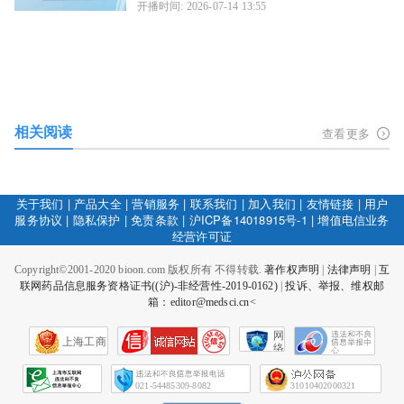
开播时间: 2026-07-14 13:55
相关阅读
查看更多
关于我们
|
产品大全
|
营销服务
|
联系我们
|
加入我们
|
友情链接
|
用户
服务协议
|
隐私保护
|
免责条款
|
沪ICP备14018915号-1
|
增值电信业务
经营许可证
Copyright©2001-2020 bioon.com 版权所有 不得转载.
著作权声明
|
法律声明
|
互
联网药品信息服务资格证书((沪)-非经营性-2019-0162)
|
投诉、举报、维权邮
箱：editor@medsci.cn<
网
上海工商
络
社
会
征
021-54485309-8082
31010402000321
信