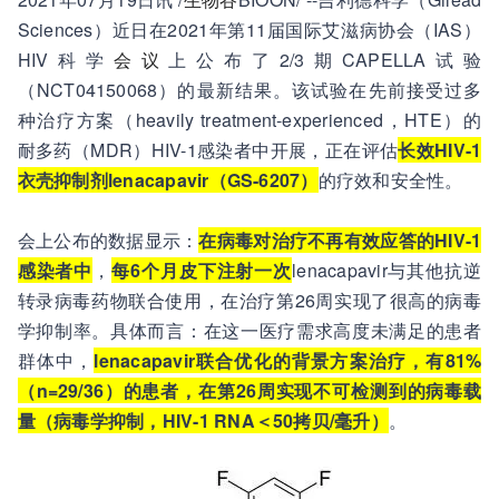
Sciences）近日在2021年第11届国际艾滋病协会（IAS）
HIV科学
会议
上公布了2/3期CAPELLA试验
（NCT04150068）的最新结果。该试验在先前接受过多
种治疗方案（heavily treatment-experienced，HTE）的
耐多药（MDR）HIV-1感染者中开展，正在评估
长效HIV-1
衣壳抑制剂lenacapavir（GS-6207）
的疗效和安全性。
会上公布的数据显示：
在病毒对治疗不再有效应答的HIV-1
感染者中
，
每6个月皮下注射一次
lenacapavir与其他抗逆
转录病毒药物联合使用，在治疗第26周实现了很高的病毒
学抑制率。具体而言：在这一医疗需求高度未满足的患者
群体中，
lenacapavir联合优化的背景方案治疗，有81%
（n=29/36）的患者，在第26周实现不可检测到的病毒载
量（病毒学抑制，HIV-1 RNA＜50拷贝/毫升）
。