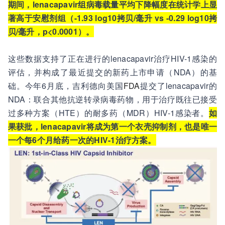
期间，lenacapavir组病毒载量平均下降幅度在统计学上显
著高于安慰剂组（-1.93 log10拷贝/毫升 vs -0.29 log10拷
贝/毫升，p<0.0001）。
这些数据支持了正在进行的lenacapavir治疗HIV-1感染的
评估，并构成了最近提交的新药上市申请（NDA）的基
础。今年6月底，吉利德向美国
FDA
提交了lenacapavir的
NDA：联合其他抗逆转录病毒药物，用于治疗既往已接受
过多种方案（HTE）的耐多药（MDR）HIV-1感染者。
如
果获批，lenacapavir将成为第一个衣壳抑制剂，也是唯一
一个每6个月给药一次的HIV-1治疗方案。