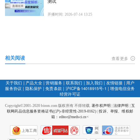
测试
开播时间: 2026-07-14 13:25
相关阅读
查看更多
关于我们
|
产品大全
|
营销服务
|
联系我们
|
加入我们
|
友情链接
|
用户
服务协议
|
隐私保护
|
免责条款
|
沪ICP备14018915号-1
|
增值电信业务
经营许可证
Copyright©2001-2020 bioon.com 版权所有 不得转载.
著作权声明
|
法律声明
|
互
联网药品信息服务资格证书((沪)-非经营性-2019-0162)
|
投诉、举报、维权邮
箱：editor@medsci.cn<
网
上海工商
络
社