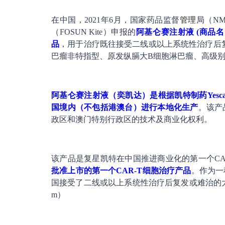
在中国，2021年6月，国家药品监督
管理
局（N
（FOSUN Kite）申报的
阿基仑赛注射液 (商品
品
，用于治疗既往接受二线或以上系统性治疗后
巴瘤非特指型、原发纵膈大B细胞淋巴瘤、高级别
阿基仑赛注射液（奕凯达）是根据凯特制药Yescarta（Ax
国境内（不包括港澳台）进行本地化生产
。该产
政区和澳门特别行政区的技术及商业化权利。
该产品是复星凯特在中国推进商业化的第一个CA
批准上市的第一个CAR-T细胞治疗产品
。作为一
国接受了二线或以上系统性治疗后复发或难治的大B
m）