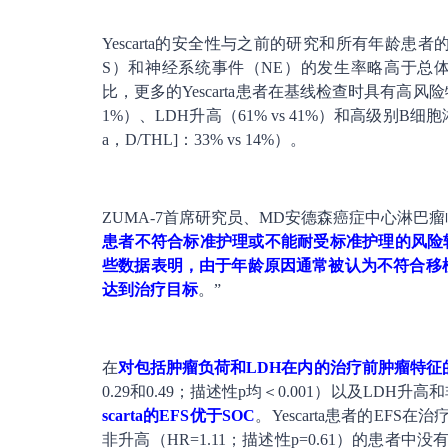
Yescarta的安全性与之前的研究和所有年龄
S）和神经系统事件（NE）的发生率略高于总
比，更多的Yescarta患者在基线检查时具有高风险特
1%）、LDH升高（61% vs 41%）和高级别B细胞淋巴瘤
a，D/THL]：33% vs 14%）。
ZUMA-7首席研究员、MD安德森癌症中心淋巴瘤临床研
患者不符合标准护理或不能耐受标准护理的风险
些数据表明，由于年龄原因通常被认为不符合移植
达到治疗目标
。”
在
对包括肿瘤负荷和LDH在内的治疗前肿瘤特征
0.29和0.49；描述性p均＜0.001）以及LDH升高
scarta的EFS优于SOC
。Yescarta患者的EFS
非升高（HR=1.11；描述性p=0.61）的患者中