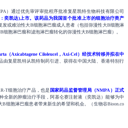
MPA）通过优先审评审批程序批准复星凯特生物科技有限公司
名：奕凯达)上市。该药品为我国首个批准上市的细胞治疗类产
复发或难治性大B细胞淋巴瘤成人患者（包括弥漫性大B细胞淋
B细胞淋巴瘤和滤泡淋巴瘤转化的弥漫性大B细胞淋巴瘤）。
icabtagene Ciloleucel，Axi-Cel）经技术转移并拟在中
品由复星凯特从凯特制药引进、获得在中国大陆、香港特别行
R-T细胞治疗产品，也是
国家药品监督管理局（NMPA）正式
种全新的肿瘤治疗手段，阿基仑赛注射液（奕凯达）能够为中
细胞淋巴瘤患者带来新生的希望和机会。（生物谷Bioon.co