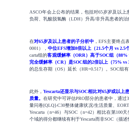
ASCO年会上公布的结果，包括对65岁岁及以上
负荷、乳酸脱氢酶（LDH）升高/非升高患者的
在
对65岁及以上患者的子分析中
，EFS主要终点表明Y
0001），
中位EFS增加8倍以上（21.5个月 vs 2.
carta组的
客观缓解率（ORR）高于SOC组（88% v
完全缓解率（CR）是SOC组的2倍以上（75% vs 
的总生存期（OS）延长（HR=0.517）。SOC
此外，
Yescarta还显示与SOC相比对65岁或以上
质量。
在研究中可评估PRO部分的患者中，通过3
量问卷[QLQ]-C30整体健康状况/生活质量、EOR
Yescarta（n=46）与SOC（n=42）相比在
个域的得分都继续有利于Yescarta而非SOC（描述性