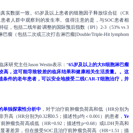
患者的真实数据一致。65岁及以上患者的细胞因子释放综合征（CR
体患者人群中观察到的发生率。值得注意的是，与SOC患者相
征，包括二线年龄调整的国际预后指数（IPI）2-3（53% vs 3
（包括二次或三次打击淋巴瘤[Double/Triple-Hit lymphom
究主任Jason Westin表示：“
65岁及以上的大B细胞淋巴瘤
较高，这可能导致较差的临床结果和健康相关生活质量。。这
条件的老年患者，可以安全地接受二线CAR-T细胞治疗，并
的单独探索性分析中
，对于治疗前肿瘤负荷高和低（HR分别为
和非升高（HR分别为0.32和0.5；描述性p均＜0.001）的患者，
Ye
在治疗前肿瘤负荷高或低（HR=0.92；描述性p=0.68）或LDH升高和
没有显著差异，但在接受SOC且治疗前肿瘤负荷高（HR=1.51；描