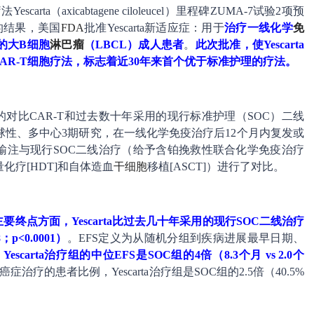
Yescarta（axicabtagene ciloleucel）里程碑ZUMA-7试验2项预
的结果，美国
FDA
批准Yescarta新适应症：用于
治疗一线化学
免
的大B细胞
淋巴瘤
（LBCL）成人患者
。
此次批准，使Yescarta
AR-T细胞疗法，标志着近30年来首个优于标准护理的疗法。
的对比CAR-T和过去数十年采用的现行标准护理（SOC）二线
性、多中心3期研究，在一线化学免疫治疗后12个月内复发或
单剂量输注与现行SOC二线治疗（给予含铂挽救性联合化学免疫治疗
疗[HDT]和自体造血
干细胞
移植[ASCT]）进行了对比。
要终点方面，Yescarta比过去几十年采用的现行SOC二线治疗
p<0.0001）
。EFS定义为从随机分组到疾病进展最早日期、
。
Yescarta治疗组的中位EFS是SOC组的4倍（8.3个月 vs 2.0个
疗的患者比例，Yescarta治疗组是SOC组的2.5倍（40.5%