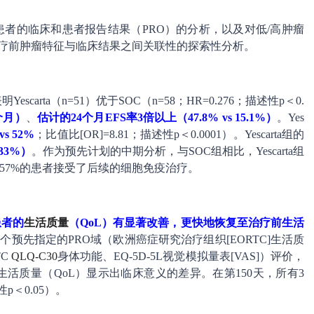
患者的临床和患者报告结果（PRO）的分析，以及对低/高肿瘤
治疗前肿瘤特征与临床结果之间关联性的探索性分析。
escarta（n=51）优于SOC（n=58；HR=0.276；描述性p＜0.
5个月）
、
估计的24个月EFS率3倍以上（47.8% vs 15.1%）
。Yes
s 52%
；比值比[OR]=8.81；描述性p＜0.0001）。Yescarta组的
33%）
。作为预先计划的中期分析，与SOC组相比，Yescarta组
组有57%的患者接受了后续的细胞免疫治疗。
患者的
生活质量
（QoL）有显著改善，更快地恢复至治疗前生活
个预先指定的PRO域（欧洲癌症研究治疗组织[EORTC]生活质
TC
QLQ-C30
身体功能、EQ-5D-5L视觉模拟量表[VAS]）评价，
第100天生活质量（QoL）显示出临床意义的差异。在第150天，所有3
p＜0.05）。