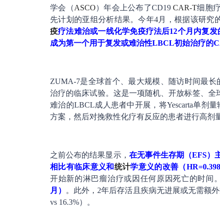
学会（
ASCO
）年会上公布了CD19
CAR-T
细胞疗法
先计划的亚组分析结果。今年4月，根据该研究
疫
疗法难治或一线化学免疫疗法后12个月内复发
成为第一个用于复发或难治性LBCL初始治疗的C
ZUMA-7是全球首个、最大规模、随访时间最长
治疗的临床试验。这是一项随机、开放标签、全球
难治的LBCL成人患者中开展，将Yescarta
方案，然后对挽救性化疗有反应的患者进行高剂量化
之前公布的结果显示，
在无事件生存期（EFS）主
相比有临床意义和
统计
学意义的改善（HR=0.398；
开始新的淋巴瘤治疗或因任何原因死亡的时间
月）
。此外，2年后存活且疾病无进展或无需额外癌症治
vs 16.3%）。