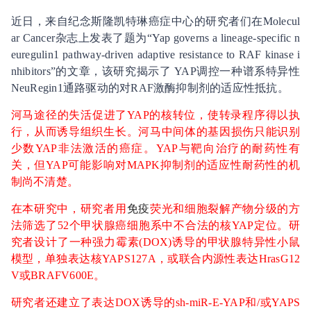
近日，来自纪念斯隆凯特琳癌症中心的研究者们在Molecul
ar Cancer杂志上发表了题为“Yap governs a lineage‑specific n
euregulin1 pathway‑driven adaptive resistance to RAF kinase i
nhibitors”的文章，该研究揭示了 YAP调控一种谱系特异性
NeuRegin1通路驱动的对RAF激酶抑制剂的适应性抵抗。
河马途径的失活促进了YAP的核转位，使转录程序得以执
行，从而诱导组织生长。河马中间体的基因损伤只能识别
少数YAP非法激活的癌症。YAP与靶向治疗的耐药性有
关，但YAP可能影响对MAPK抑制剂的适应性耐药性的机
制尚不清楚。
在本研究中，研究者用
免疫
荧光和细胞裂解产物分级的方
法筛选了52个甲状腺癌细胞系中不合法的核YAP定位。研
究者设计了一种强力霉素(DOX)诱导的甲状腺特异性小鼠
模型，单独表达核YAPS127A，或联合内源性表达HrasG12
V或BRAFV600E。
研究者还建立了表达DOX诱导的sh-miR-E-YAP和/或YAPS