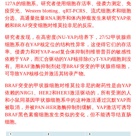
127A的细胞系。研究者使用细胞存活率、侵袭力测定、免
疫荧光、Western blotting、qRT-PCRS、流式细胞术和细胞
分选、高通量批量RNA测序和体内肿瘤发生来研究YAP依
赖和BRAF突变细胞对维莫拉非尼的反应。
研究者发现，在高密度(NU-YAP)培养下，27/52甲状腺癌
细胞系存在YAP核定位的结构性异常，这使得它们的存活
率、侵袭力和对YAP-tead复合体抑制剂维替普芬的敏感性
依赖于YAP，而汇合驱动的YAP核排除(CyT-YAP)细胞则没
有。用RAF激酶抑制剂处理BRAF突变的甲状腺癌细胞，
可导致YAP核移位并激活其转录产物。
BRAF突变的甲状腺细胞对维莫拉非尼的耐药性是由YAP
依赖的NRG1、HER2和HER3激活驱动的，所有受测的人
和小鼠同基因甲状腺细胞系中的这种激活通过沉默YAP而
被取消，并被PAN-HER激酶抑制剂缓解。YAP激活可诱导
BRAF黑色素瘤细胞发生类似的变化，但不能诱导结直肠
细胞。