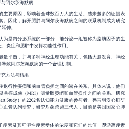
胖与阿尔茨海默病
的主要原因，影响着全球数百万人的生活。越来越多的证据表
素。因此，解开肥胖与阿尔茨海默病之间的联系机制成为研究
径延伸。
认为是内分泌系统的一部分，能分泌一组被称为脂肪因子的生
态、炎症和肥胖中发挥功能性作用。
能量平衡，并与多种神经生理功能有关，包括大脑发育、神经
胖导致阿尔茨海默病的一个合理机制。
研究方法与结果
经退行性疾病和脑血管负担之间的潜在关系。具体来说，他们
磁共振成像（MRI）测量脑萎缩和血管损伤之间的关系。研究
eart Study）的2262名认知能力健康的参与者。弗雷明汉心脏研
心血管队列研究，研究对象跨越三代人，目前是美国国家心肺
量了瘦素及其可溶性瘦素受体的浓度和它们的比值，即游离瘦素