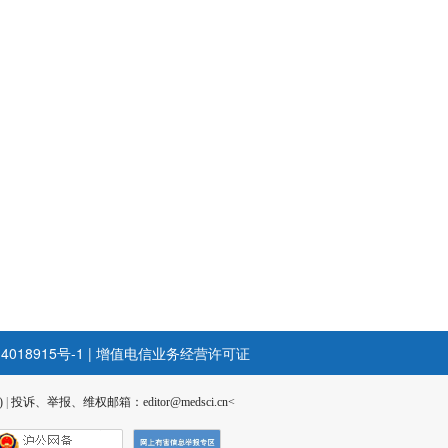
4018915号-1
|
增值电信业务经营许可证
)
|
投诉、举报、维权邮箱：editor@medsci.cn<