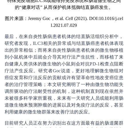
特殊免疫细胞
ILC3s
或能维持免疫系统和肠道微生物之间
的“健康对话”
从而保护机体抵御结直肠癌发生。
图片来源：Jeremy Goc，et al.
Cell
(2021). DOI:10.1016/j.cel
l.2021.07.029
最后，在来自炎性肠病患者机体的结直肠活组织分析中，
研究者发现，ILC3相关的异常或与结直肠癌患者机体表现
出的异常相似；而将来自炎性肠病患者机体的微生物移植
到小鼠机体中后就会介导其对疗法产生抗性，而移植了来
自健康人类供体的微生物的小鼠则会对抗PD-1检查点阻断
疗法产生反应。研究者Goc说道，更好地理解微生物组对
癌症发育和疗法反应的贡献或许有望革命性地改变癌症患
者的治疗管理策略；本文研究阐明了一种由微生物功能失
调所驱动的疗法耐受性的机制，这种机制直到现在依然并
未被很多科学家所重视，未来有一天研究人员或能利用肠
道微生物来预测肿瘤的进展以及对免疫疗法的反应，甚至
利用健康的微生物群落来改善疗法的反应。
目前研究人员正在努力识别出在这方面最有益的肠道菌群