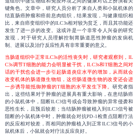
道组织中微生物组和免疫环境之间的健康对话上扮演着关
键角色。文章中，研究人员分析了来自人类和小鼠机体的
结直肠癌肿瘤和癌前息肉组织，结果发现，与健康组织相
比，来自癌变组织中的ILC3s相对较为贫乏，而且其功能还
发生了进一步的改变。这或许是一个非常令人兴奋的研究
发现，对于研究人员理解控制胃肠道恶性肿瘤的发病机
制、进展以及治疗反应性具有非常重要的意义。
当肠道组织中正常ILC3s的活性丧失时，研究者观察到，IL
C3s调节T细胞的能力会明显被干扰，ILC3s和T细胞之间对
话的干扰也会进一步引起肠道炎症水平的增加，从而就会
改变机体的肠道微生物组，这些肠道微生物的改变还会进
一步诱导能抵御肿瘤的T细胞的水平发生下降。
研究者指
出，这些结果对于肿瘤的进展具有重大影响，在患结肠癌
的小鼠机体中，阻断ILC3信号或会导致肿瘤的异常侵袭和
恶性生长，且预后较差；当结肠肿瘤被植入到ILC3信号被
阻断的小鼠机体中时，肿瘤就会对抗PD-1检查点阻断疗法
的反应相对较差，而相同的肿瘤植入到正常ILC3信号的小
鼠机体后，小鼠就会对疗法反应良好。