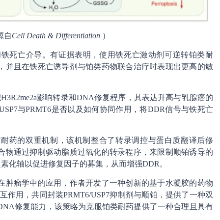
源自
Cell Death & Differentiation
）
和铁死亡介导。有证据表明，使用铁死亡激动剂可逆转铂类耐
，并且在铁死亡诱导剂与铂类药物联合治疗时表现出更高的敏
H3R2me2a影响转录和DNA修复程序，其表达升高与乳腺癌的
P7与PRMT6是否以及如何协同作用，将DDR信号与铁死亡
进化疗耐药的双重机制，该机制整合了转录调控与蛋白质翻译后修
合物通过抑制驱动脂质过氧化的转录程序，来限制顺铂诱导的
X泛素化轴以促进修复因子的募集，从而增强DDR。
在肿瘤学中的应用，作者开发了一种创新的基于水凝胶的药物
作用，共同封装PRMT6/USP7抑制剂与顺铂，提供了一种双
DNA修复能力，该策略为克服铂类耐药提供了一种合理且具有