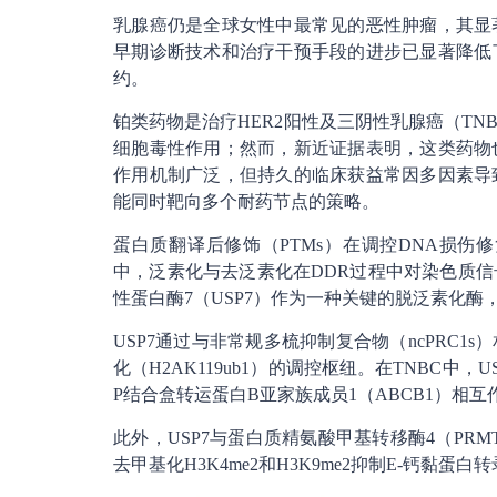
乳腺癌仍是全球女性中最常见的恶性肿瘤，其显
早期诊断技术和治疗干预手段的进步已显著降低
约。
铂类药物是治疗HER2阳性及三阴性乳腺癌（TN
细胞毒性作用；然而，新近证据表明，这类药物
作用机制广泛，但持久的临床获益常因多因素导
能同时靶向多个耐药节点的策略。
蛋白质翻译后修饰（PTMs）在调控DNA损伤
中，泛素化与去泛素化在DDR过程中对染色质
性蛋白酶7（USP7）作为一种关键的脱泛素化酶
USP7通过与非常规多梳抑制复合物（ncPRC
化（H2AK119ub1）的调控枢纽。在TNBC中
P结合盒转运蛋白B亚家族成员1（ABCB1）相
此外，USP7与蛋白质精氨酸甲基转移酶4（PR
去甲基化H3K4me2和H3K9me2抑制E-钙黏