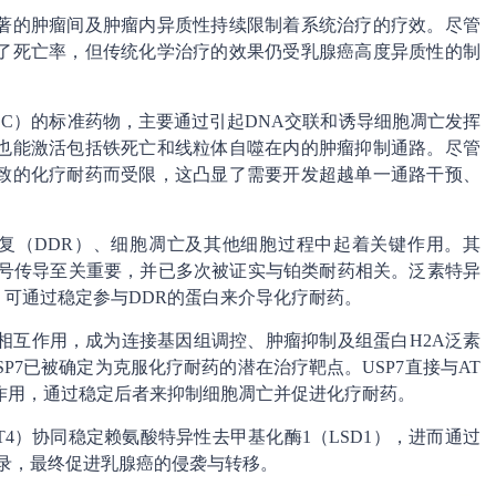
著的肿瘤间及肿瘤内异质性持续限制着系统治疗的疗效。尽管
了死亡率，但传统化学治疗的效果仍受乳腺癌高度异质性的制
BC）的标准药物，主要通过引起DNA交联和诱导细胞凋亡发挥
也能激活包括铁死亡和线粒体自噬在内的肿瘤抑制通路。尽管
致的化疗耐药而受限，这凸显了需要开发超越单一通路干预、
修复（DDR）、细胞凋亡及其他细胞过程中起着关键作用。其
信号传导至关重要，并已多次被证实与铂类耐药相关。泛素特异
，可通过稳定参与DDR的蛋白来介导化疗耐药。
1s）相互作用，成为连接基因组调控、肿瘤抑制及组蛋白H2A泛素
，USP7已被确定为克服化疗耐药的潜在治疗靶点。USP7直接与AT
互作用，通过稳定后者来抑制细胞凋亡并促进化疗耐药。
MT4）协同稳定赖氨酸特异性去甲基化酶1（LSD1），进而通过
蛋白转录，最终促进乳腺癌的侵袭与转移。