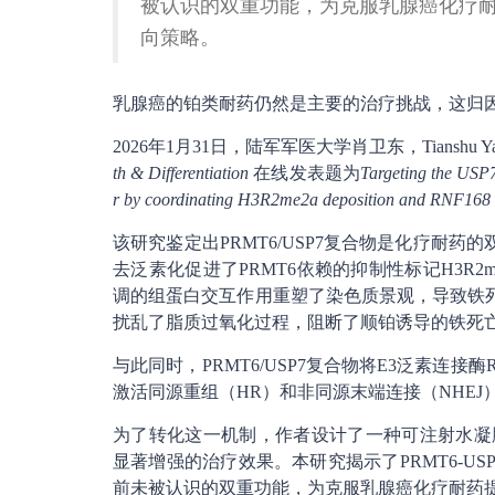
被认识的双重功能，为克服乳腺癌化疗
向策略。
乳腺癌的铂类耐药仍然是主要的治疗挑战，这归
2026年1月31日，陆军军医大学肖卫东，Tians
th & Differentiation
在线发表题为
Targeting the USP
r by coordinating H3R2me2a deposition and RNF168 m
该研究鉴定出PRMT6/USP7复合物是化疗耐药的
去泛素化促进了PRMT6依赖的抑制性标记H3R2
调的组蛋白交互作用重塑了染色质景观，导致铁死亡
扰乱了脂质过氧化过程，阻断了顺铂诱导的铁死
与此同时，PRMT6/USP7复合物将E3泛素连接
激活同源重组（HR）和非同源末端连接（NHEJ
为了转化这一机制，作者设计了一种可注射水凝胶，
显著增强的治疗效果。本研究揭示了PRMT6-U
前未被认识的双重功能，为克服乳腺癌化疗耐药