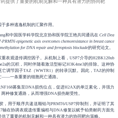
耐药提供了重要的机制见解和一种具有潜力的协同靶
因于多种逃逸机制的汇聚作用。
hu Yang和中国医学科学院北京协和医学院王艳共同通讯在
Cell Dea
7-PRMT6 epigenetic axis overcomes chemoresistance in breast cance
ethylation for DNA repair and ferroptosis blockade
的研究论文。
双重表观遗传调控因子。从机制上看，USP7介导的H2BK120ub
me2a的沉积，同时伴随着激活型标记H3K4me3的排除。这种协
调节因子TAZ（WWTR1）的转录沉默。因此，TAZ的抑制
亡——一条重要的细胞死亡通路。
酶RNF168募集至DNA损伤位点，促进H2AX的单泛素化，并强力
）两种修复通路，从而增强DNA损伤耐受性。
用于顺序共递送顺铂与PRMT6/USP7抑制剂，并证明了其
SP7轴在协调表观遗传重编程与DNA修复以赋予铂类耐药方面先
提供了重要的机制见解和一种具有潜力的协同靶向策略。