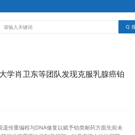
r：陆军军医大学肖卫东等团队发现克服乳腺癌铂
调表观遗传重编程与DNA修复以赋予铂类耐药方面先前未