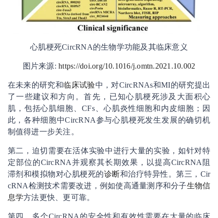
心肌梗死
CircRNA
的生物学功能及其临床意义
图片来源
:
https://doi.org/10.1016/j.omtn.2021.10.002
在未来的研究和
临床试验
中，对
CircRNAs
和
MI
的研究提出
了一些建议和方向。首先，已知心肌梗死涉及大面积心
肌，包括心肌细胞、
CFs
、心肌炎性细胞和内皮细胞；因
此，各种细胞中
CircRNA
参与心肌梗死发生发展的确切机
制值得进一步关注。
第二，迫切需要在活体实验中进行大量的实验，如针对特
定部位的
CircRNA
并观察其长期效果，以提高
CircRNA
阻
滞剂和模拟物对心肌梗死的
诊断
和治疗特异性。第三，
Cir
cRNA
检测技术需要改进，例如使高通量测序和分子
生物信
息学
方法更快、更可靠。
第四，多个
CircRNA
的安全性和有效性需要在大量的临床