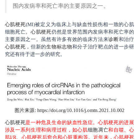
围内发病率和死亡率的主要原因之一。
心肌梗死
(MI)
被定义为临床上与缺血性损伤相一致的心肌
细胞死亡。
心肌梗死
仍然是世界范围内发病率和死亡率的
主要原因之一。虽然有许多有效的临床方法来
诊断
和治疗
心肌梗死
，但新的
生物标志物
和分子治疗靶点的进一步研
究还有待于进一步的研究。
图片来源
:
https://doi.org/10.1016/j.omtn.2021.10.002
心肌梗死
是一种危及生命的缺血性急症。心肌梗死的进展
涉及一系列生理和病理过程，如心肌
细胞凋亡
和自噬、心
肌
I/R
、心肌梗死后愈合和心脏重构等。近年来，心肌梗死