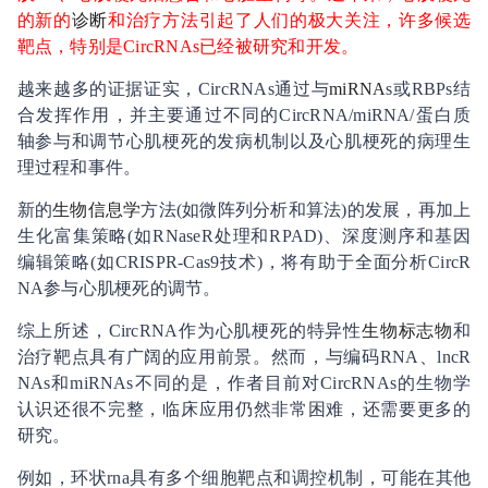
的新的
诊断
和治疗方法引起了人们的极大关注，许多候选
靶点，特别是
CircRNAs
已经被研究和开发。
越来越多的证据证实，
CircRNAs
通过与
miRNA
s
或
RBPs
结
合发挥作用，并主要通过不同的
CircRNA/miRNA/
蛋白质
轴参与和调节心肌梗死的发病机制以及心肌梗死的病理生
理过程和事件。
新的
生物信息学
方法
(
如微阵列分析和算法
)
的发展，再加上
生化富集策略
(
如
RNaseR
处理和
RPAD)
、深度测序和基因
编辑策略
(
如
CRISPR-Cas9
技术
)
，将有助于全面分析
CircR
NA
参与心肌梗死的调节。
综上所述，
CircRNA
作为心肌梗死的特异性
生物标志物
和
治疗靶点具有广阔的应用前景。然而，与编码
RNA
、
lncR
NAs
和
miRNAs
不同的是，作者目前对
CircRNAs
的生物学
认识还很不完整，临床应用仍然非常困难，还需要更多的
研究。
例如，环状
rna
具有多个细胞靶点和调控机制，可能在其他