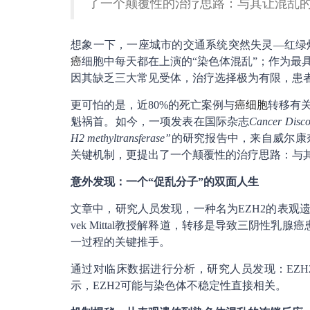
了一个颠覆性的治疗思路：与其让混乱的
想象一下，一座城市的交通系统突然失灵—红绿
癌
细胞中每天都在上演的“染色体混乱”；作为最
因其缺乏三大常见受体，治疗选择极为有限，患
更可怕的是，近80%的死亡案例与
癌细胞
转移有
魁祸首。如今，一项发表在国际杂志
Cancer Disco
H2 methyltransferase”
的研究报告中，来自威尔康
关键机制，更提出了一个颠覆性的治疗思路：与其
意外发现：一个“促乱分子”的双面人生
文章中，研究人员发现，一种名为EZH2的表观遗
vek Mittal教授解释道，转移是导致三阴性
一过程的关键推手。
通过对临床数据进行分析，研究人员发现：EZH
示，EZH2可能与染色体不稳定性直接相关。