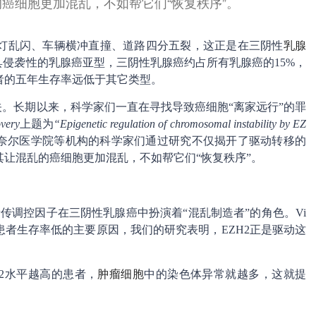
癌细胞更加混乱，不如帮它们“恢复秩序”。
灯乱闪、车辆横冲直撞、道路四分五裂，这正是在三阴性
乳腺
具侵袭性的乳腺癌亚型，三阴性乳腺癌约占所有乳腺癌的15%，
者的五年生存率远低于其它类型。
关。长期以来，科学家们一直在寻找导致癌细胞“离家远行”的罪
very
上题为
“Epigenetic regulation of chromosomal instability by EZ
奈尔医学院等机构的科学家们通过研究不仅揭开了驱动转移的
让混乱的癌细胞更加混乱，不如帮它们“恢复秩序”。
传调控因子在三阴性乳腺癌中扮演着“混乱制造者”的角色。Vi
乳腺癌患者生存率低的主要原因，我们的研究表明，EZH2正是驱动这
2水平越高的患者，
肿瘤细胞
中的染色体异常就越多，这就提