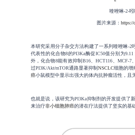
喹唑啉-2
图片来源：
https:/
本研究采用分子杂交方法构建了一系列喹唑啉-2吲
代表性的化合物8的PI3Ka酶促IC50值分别为9.11 nM
外，化合物8能有效抑制B16、HCT116、MCF-7、H22
过PI3K/Akt/mTOR通路显著抑制
NSCLC
细胞的增
癌
小鼠模型中显示出强大的体内抗肿瘤活性，且
也就是说，该研究为PI3Ka抑制剂的开发提供了
来治疗
非小细胞肺癌
的潜在疗法提供了坚实的基