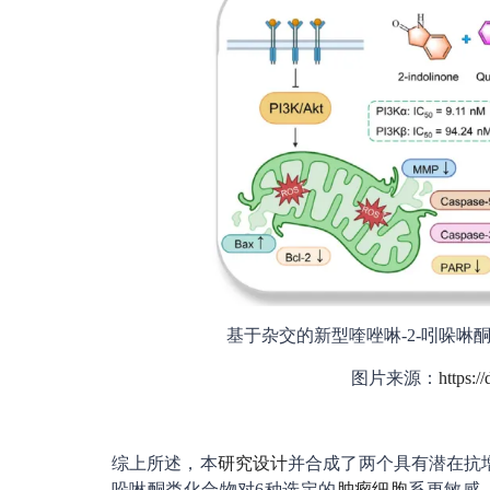
基于杂交的新型喹唑啉-2-吲哚啉
图片来源：
https:/
综上所述，本
研究设计
并合成了两个具有潜在抗增殖
哚啉酮类化合物对6种选定的
肿瘤细胞
系更敏感