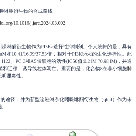
-吲哚啉酮衍生物的合成路线
/doi.org/10.1016/j.jare.2024.03.002
哚啉酮衍生物作为PI3Ka选择性抑制剂。令人鼓舞的是，具有
和10.41/16.99/37.53倍，相对于PI3Kb/c/d的生化选择性。此
、PC-3和A549细胞的活性(IC50值:0.2 lM ?0.98 lM)，并通
殖和迁移，诱导线粒体凋亡。重要的是，化合物8在非小细胞
肺
无明显毒性。
新的途径，并为新型喹唑啉杂化吲哚啉酮衍生物（qhid）作为未
础。