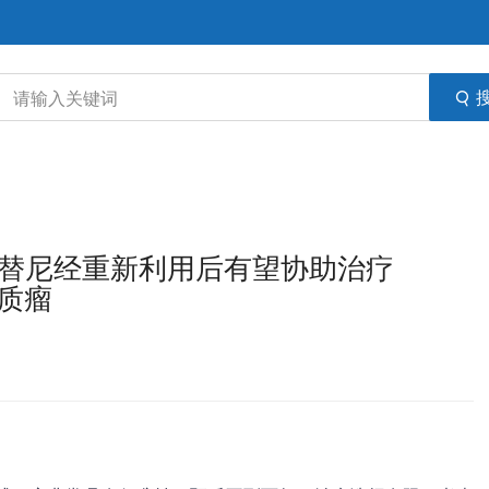
明阿伐替尼经重新利用后有望协助治疗
胶质瘤