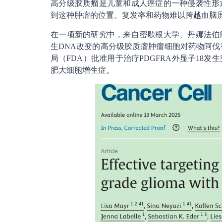
高分级胶质瘤是儿童和成人癌症的一种侵袭性形
到这种肿瘤的位置、复发率和药物难以跨越血脑
在一项新的研究中，来自密歇根大学、丹娜法伯癌
生DNA改变的高分级胶质瘤肿瘤细胞对药物阿伐替尼
局（FDA）批准用于治疗PDGFRA外显子18
肥大细胞增生症。