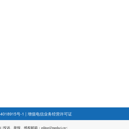
4018915号-1
|
增值电信业务经营许可证
)
|
投诉、举报、维权邮箱：editor@medsci.cn<