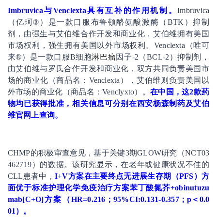
Imbruvica与Venclexta具有互补的作用机制。
Imbruvica
（亿珂®）是一款口服布鲁顿酪氨酸激酶（BTK）抑制
剂，由强生与艾伯维合作开发和商业化，艾伯维拥有美国
市场权利，强生拥有美国以外市场权利。Venclexta（唯可
来®）是一款口服B细胞
淋巴瘤
因子-2（BCL-2）抑制剂，
由艾伯维与罗氏合作开发和商业化，双方共同负责美国市
场的商业化（商品名：Venclexta），艾伯维则负责美国以
外市场的商业化（商品名：Venclyxto）。
在中国，这2款药
物均已获得批准，相关信息可分别在西安杨森制药及艾伯
维官网上查询。
CHMP的积极审查意见，基于关键3期GLOW研究（NCT03
462719）的数据。该研究显示，在老年或健康状况不佳的
CLL患者中，
I+V方案在主要终点无进展生存期（PFS）方
面优于标准护理化学
免疫
治疗方案苯丁酸氮芥+obinutuzu
mab[C+O]方案（HR=0.216；95%CI:0.131-0.357；p＜0.0
01）。