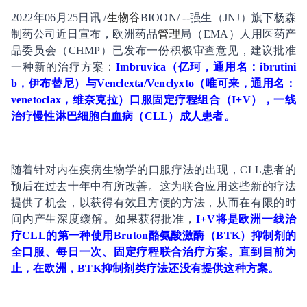
2022年06月25日讯 /
生物谷
BIOON/ --强生（JNJ）旗下杨森
制药公司近日宣布，欧洲药品
管理
局（EMA）人用医药产
品委员会（CHMP）已发布一份积极审查意见，建议批准
一种新的治疗方案：
Imbruvica（亿珂，通用名：ibrutini
b，伊布替尼）与Venclexta/Venclyxto（唯可来，通用名：
venetoclax，维奈克拉）口服固定疗程组合（I+V），一线
治疗慢性淋巴细胞
白血病
（CLL）成人患者。
随着针对内在疾病生物学的口服疗法的出现，CLL患者的
预后在过去十年中有所改善。这为联合应用这些新的疗法
提供了机会，以获得有效且方便的方法，从而在有限的时
间内产生深度缓解。如果获得批准，
I+V将是欧洲一线治
疗CLL的第一种使用Bruton酪氨酸激酶（BTK）抑制剂的
全口服、每日一次、固定疗程联合治疗方案。直到目前为
止，在欧洲，BTK抑制剂类疗法还没有提供这种方案。