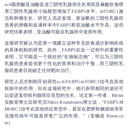
ω-6脂肪酸亚油酸促进三阴性乳腺癌生长用高亚麻酸饮食喂
养三阴性乳腺癌小鼠模型增加了FABP5水平、mTORC1激
活和肿瘤生长。研究人员还发现，新诊断的三阴性乳腺癌
患者的肿瘤和血液样本中FABP5和亚油酸水平升高。这些
研究结果表明，亚油酸可能在乳腺癌中发挥作用。
这项研究被认为是第一项建立这种常见饮食成分影响疾病
的具体机制的研究。此外，FABP5在这一过程中的重要性
表明，它可能是一个很好的“生物标志物”，可以为三阴性
乳腺癌患者提供更个性化的营养和治疗干预，而三阴性乳
腺癌患者目前缺乏任何靶向治疗。
研究人员才刚刚开始研究ω-6-FABP5-mTORC1信号在其他
疾病中的作用，但在这项研究中，他们表明相同的途径可
以促进某些前列腺癌症亚型的生长。论文第一作者、Blenis
实验室博士后研究员Nikos Koundouros博士说，“FABP5-M
MORC1信号在其他癌症类型中，甚至在肥胖和糖尿病等常
见慢性病中可能发挥更广泛的作用。”（
生物谷
Bioon.co
m）