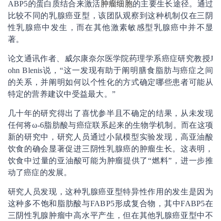
ABP5的蛋白质结合来激活
肿瘤细胞
的主要生长途径。通过
比较不同的乳腺癌亚型，该团队观察到这种机制仅在三阴
性乳腺癌中发生，而在其他激素敏感型乳腺癌中并不显
著。
论文通讯作者、威尔康奈尔医学院药理学系癌症研究教授J
ohn Blenis说，“这一发现有助于阐明膳食脂肪与癌症之间
的关系，并阐明如何以个性化的方式确定哪些患者可能从
特定的营养建议中受益最大。”
几十年的研究得出了喜忧参半且不确定的结果，从未发现
任何将ω-6脂肪酸与癌症联系起来的生物学机制。而在这项
新的研究中，研究人员通过小鼠模型实验发现，高亚油酸
饮食的确会显著促进三阴性乳腺癌的肿瘤生长。这表明，
饮食中过量的亚油酸可能为肿瘤提供了“燃料”，进一步推
动了癌症的发展。
研究人员发现，这种乳腺癌亚型特异性作用的发生是因为
这种多不饱和脂肪酸与FABP5形成复合物，其中FABP5在
三阴性乳腺肿瘤中高水平产生，但在其他乳腺癌亚型中不