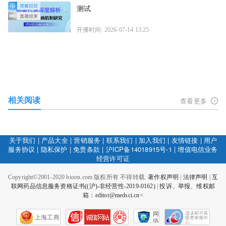
测试
开播时间: 2026-07-14 13:25
相关阅读
查看更多
关于我们
|
产品大全
|
营销服务
|
联系我们
|
加入我们
|
友情链接
|
用户
服务协议
|
隐私保护
|
免责条款
|
沪ICP备14018915号-1
|
增值电信业务
经营许可证
Copyright©2001-2020 bioon.com 版权所有 不得转载.
著作权声明
|
法律声明
|
互
联网药品信息服务资格证书((沪)-非经营性-2019-0162)
|
投诉、举报、维权邮
箱：editor@medsci.cn<
网
上海工商
络