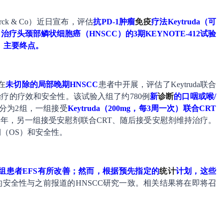
erck & Co）近日宣布，评估
抗PD-1肿瘤
免疫
疗法Keytruda（可
）治疗头颈部鳞状细胞癌（HNSCC）的3期KEYNOTE-412试验
S）主要终点。
在
未切除的局部晚期HNSCC
患者中开展，评估了Keytruda联合
持治疗的疗效和安全性。该试验入组了约780例
新
诊断
的口咽或喉/
分为2组，一组接受
Keytruda（200mg，每3周一次）联合CRT
一年，另一组接受安慰剂联合CRT、随后接受安慰剂维持治疗。
（OS）和安全性。
da组患者EFS有所改善；然而，根据预先指定的
统计
计划，这些
uda的安全性与之前报道的HNSCC研究一致。相关结果将在即将召