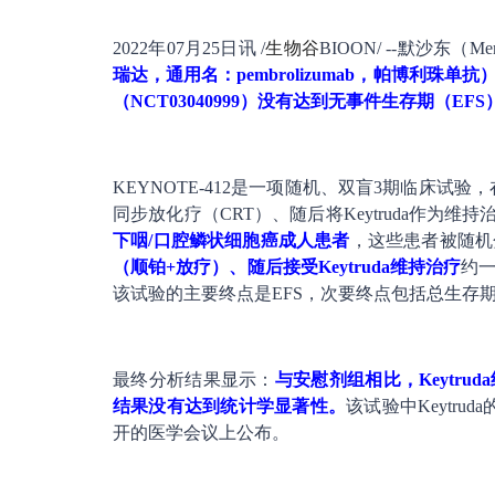
2022年07月25日讯 /
生物谷
BIOON/ --默沙东（M
瑞达，通用名：pembrolizumab，帕博利珠单抗
（NCT03040999）没有达到无事件生存期（EF
KEYNOTE-412是一项随机、双盲3期临床试验，
同步放化疗（CRT）、随后将Keytruda作为维
下咽/口腔鳞状细胞癌成人患者
，这些患者被随机
（顺铂+放疗）、随后接受Keytruda维持治疗
约
该试验的主要终点是EFS，次要终点包括总生存期
最终分析结果显示：
与安慰剂组相比，Keytru
结果没有达到统计学显著性。
该试验中Keytr
开的医学会议上公布。