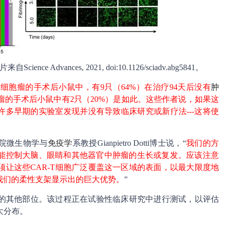
dvances, 2021, doi:10.1126/sciadv.abg5841。
母细胞瘤的手术后小鼠中，有9只（64%）在治疗94天后没有
肿
胞瘤的手术后小鼠中有2只（20%）是如此。这些作者说，如果这
许多早期的实验室发现并没有导致临床研究或新疗法---这将使
院微生物学与
免疫学
系教授Gianpietro Dotti博士说，“
我们的方
能控制大脑、眼睛和其他器官中肿瘤的生长或复发。应该注意
须让这些CAR-T细胞广泛覆盖这一区域的表面，以最大限度地
我们的柔性支架显示出的巨大优势。
”
脑的其他部位。该过程正在试验性临床研究中进行测试，以评估
大分布。