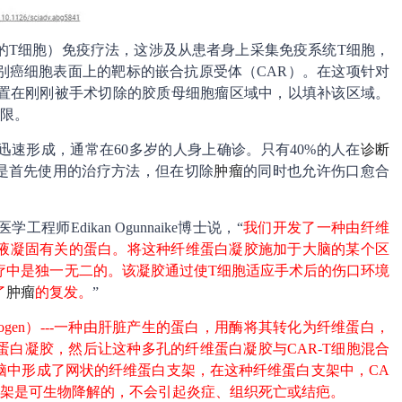
体的T细胞）免疫疗法，这涉及从患者身上采集免疫系统T细胞，
别癌细胞表面上的靶标的嵌合抗原受体（CAR）。在这项针对
放置在刚刚被手术切除的胶质母细胞瘤区域中，以填补该区域。
有限。
速形成，通常在60多岁的人身上确诊。只有40%的人在
诊断
术是首先使用的治疗方法，但在切除
肿瘤
的同时也允许伤口愈合
Edikan Ogunnaike博士说，“
我们开发了一种由纤维
液凝固有关的蛋白。将这种纤维蛋白凝胶施加于大脑的某个区
治疗中是独一无二的。该凝胶通过使T细胞适应手术后的伤口环境
了
肿瘤
的复发。
”
nogen）---一种由肝脏产生的蛋白，用酶将其转化为纤维蛋白，
白凝胶，然后让这种多孔的纤维蛋白凝胶与CAR-T细胞混合
脑中形成了网状的纤维蛋白支架，在这种纤维蛋白支架中，CA
支架是可生物降解的，不会引起炎症、组织死亡或结疤。