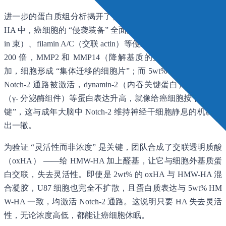
进一步的蛋白质组分析揭开了背后的信号通路：2wt% HMW-
HA 中，癌细胞的 “侵袭装备” 全面激活 ——fascin-1（稳定 act
in 束）、filamin A/C（交联 actin）等侵袭伪足相关蛋白上调 2-
200 倍，MMP2 和 MMP14（降解基质的蛋白酶）也显著增
加，细胞形成 “集体迁移的细胞片”；而 5wt% HMW-HA 中，
Notch-2 通路被激活，dynamin-2（内吞关键蛋白）、nicastrin
（γ- 分泌酶组件）等蛋白表达升高，就像给癌细胞按下 “休眠
键”，这与成年大脑中 Notch-2 维持神经干细胞静息的机制如
出一辙。
为验证 “灵活性而非浓度” 是关键，团队合成了交联透明质酸
（oxHA） ——给 HMW-HA 加上醛基，让它与细胞外基质蛋
白交联，失去灵活性。即使是 2wt% 的 oxHA 与 HMW-HA 混
合凝胶，U87 细胞也完全不扩散，且蛋白质表达与 5wt% HM
W-HA 一致，均激活 Notch-2 通路。这说明只要 HA 失去灵活
性，无论浓度高低，都能让癌细胞休眠。