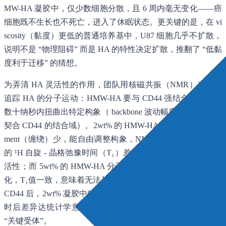
MW-HA 凝胶中，仅少数细胞分散，且 6 周内毫无变化——癌
细胞既不生长也不死亡，进入了休眠状态。更关键的是，在 vi
scosity（黏度）更低的普通培养基中，U87 细胞几乎不扩散，
说明不是 “物理阻碍” 而是 HA 的特性决定扩散，推翻了 “低黏
度利于迁移” 的猜想。
为弄清 HA 灵活性的作用，团队用核磁共振（NMR）光谱学
追踪 HA 的分子运动：HMW-HA 要与 CD44 强结合，需要在
数十纳秒内扭曲出特定构象（ backbone 波动幅度超 30°，才能
契合 CD44 的结合域）。2wt% 的 HMW-HA 中，分子 entangle
ment（缠绕）少，能自由调整构象，NMR 显示其甲基和糖环
的 ¹H 自旋 - 晶格弛豫时间（T₁）差异显著，证明有纳秒级灵
活性；而 5wt% 的 HMW-HA 分子缠绕紧密，无法完成构象变
化，T₁值一致，意味着无法与 CD44 有效结合。当用抗体阻断
CD44 后，2wt% 凝胶中的 U87 细胞迁移面积显著缩小，92 小
时后差异达统计学意义，直接证实 CD44 是 HA 介导扩散的
“关键受体”。