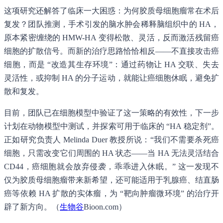
这项研究还解答了临床一大困惑：为何胶质母细胞瘤常在术后
复发？团队推测，手术引发的脑水肿会稀释脑组织中的 HA，
原本紧密缠绕的 HMW-HA 变得松散、灵活，反而激活残留癌
细胞的扩散信号。而新的治疗思路恰恰相反——不直接攻击癌
细胞，而是 “改造其生存环境”：通过药物让 HA 交联、失去
灵活性，或抑制 HA 的分子运动，就能让癌细胞休眠，避免扩
散和复发。
目前，团队已在细胞模型中验证了这一策略的有效性，下一步
计划在动物模型中测试，并探索可用于临床的 “HA 稳定剂”。
正如研究负责人 Melinda Duer 教授所说：“我们不需要杀死癌
细胞，只需改变它们周围的 HA 状态——当 HA 无法灵活结合
CD44，癌细胞就会放弃侵袭，乖乖进入休眠。” 这一发现不
仅为胶质母细胞瘤带来新希望，还可能适用于乳腺癌、结直肠
癌等依赖 HA 扩散的实体瘤，为 “靶向肿瘤微环境” 的治疗开
辟了新方向。（
生物谷
Bioon.com）