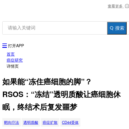
资讯
查看更多
查看更多
查看更多
生物在线
品牌会议
行云公开课
搜索
登录
注册
生物谷AP
打开APP
首页
癌症研究
详情页
如果能“冻住癌细胞的脚”？
RSOS：“冻结”透明质酸让癌细胞休
眠，终结术后复发噩梦
靶向疗法
透明质酸
癌症扩散
CD44受体