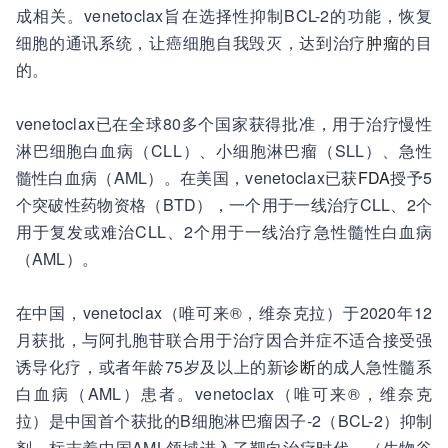
成相关。venetoclax旨在选择性抑制BCL-2的功能，恢复
细胞的通讯系统，让癌细胞自我毁灭，达到治疗
肿瘤
的目
的。
venetoclax已在全球80多个国家获得批准，用于治疗慢性
淋巴细胞白血病（CLL）、小细胞淋巴瘤（SLL）、急性
髓性白血病（AML）。在美国，venetoclax已获
FDA
授予5
个突破性药物资格（BTD），一个用于一线治疗CLL、2个
用于复发或难治CLL、2个用于一线治疗急性髓性白血病
（AML）。
在中国，venetoclax（唯可来®，维奈克拉）于2020年12
月获批，与阿扎胞苷联合用于治疗因合并症不适合接受强
诱导化疗，或者年龄75岁及以上的新
诊断
的成人急性髓系
白血病（AML）患者。venetoclax（唯可来®，维奈克
拉）是中国首个获批的B细胞淋巴瘤因子-2（BCL-2）抑制
剂，标志着中国AML领域进入了靶向治疗时代。（生物谷