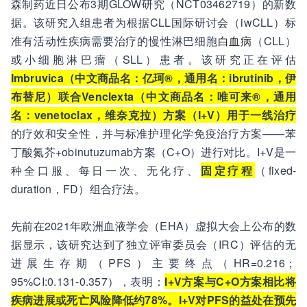
森制药近日公布3期GLOW研究（NCT03462719）的新数
据。该研究入组患者为根据CLL国际研讨会（iwCLL）标
准有活动性疾病需要治疗的慢性淋巴细胞
白血病
（CLL）
或小细胞淋巴瘤（SLL）患者。该研究正在评估
Imbruvica（中文商品名：亿珂®，通用名：ibrutinib，伊
布替尼）联合Venclexta（中文商品名：唯可来®，通用
名：venetoclax，维奈克拉）方案（I+V）用于一线治疗
的疗效和安全性，并与标准护理化学免疫治疗方案——苯
丁酸氮芥+obinutuzumab方案（C+O）进行对比。I+V是一
种全口服、每日一次、无化疗、
固定疗程
（fixed-
duration，FD）组合疗法。
先前在2021年欧洲血液学会（EHA）虚拟大会上公布的数
据显示，该研究达到了独立评审委员会（IRC）评估的无
进展生存期（PFS）主要终点（HR=0.216；
95%CI:0.131-0.357），表明：
I+V方案与C+O方案相比将
疾病进展或死亡风险降低约78%。I+V对PFS的益处在预先