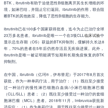
BTK，ibrutinib有助于迫使恶性B细胞离开其生长增殖的环
境，如淋巴结，并阻止它们返回。ibrutinib的作用，联合阻
断BTK的其他效应，降低了恶性B细胞的生存能力。
ibrutinib已在100多个国家获得批准，迄今为止已治疗全球
23万多名患者。ibrutinib是唯一一个在3项CLL
临床试验
中
显示总生存期（OS）获益的BTK抑制剂，缓解持久长达8
年，70%的患者在5年后仍然存活且无疾病进展。此外，
ibrutinib是唯一被证明能调节短期和长期免疫恢复的BTK
抑制剂。
在中国，ibrutinib（亿珂®，伊布替尼）于2017年8月首次
获批，作为一种单药疗法，用于治疗：（1）既往至少接受
过一种治疗的慢性淋巴细胞白血病/小淋巴细胞淋巴瘤
（CLL/SLL）患者；（2）既往至少接受过一种治疗的套细
胞淋巴瘤（MCL）患者。2018年11月，Imbruvica获批新
适应症：（1）作为单药疗法，用于既往至少接受过一种治