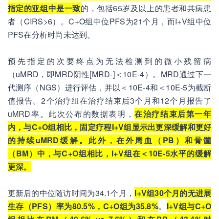
指定的亚组中是一致
的，包括65岁及以上的患者和共病患
者（CIRS>6）。C+O组中位PFS为21个月，而I+V组中位
PFS在分析时尚未达到。
预先指定的次要终点为无法检测到的微小残留病
（uMRD，即MRD阴性[MRD-]＜10E-4）。MRD通过下一
代测序（NGS）进行评估，并以＜10E-4和＜10E-5为截断
值报告。2个治疗组在治疗结束后3个月和12个月报告了
uMRD率。此次公布的数据表明，
在治疗结束后第一年
内，与C+O组相比，固定疗程I+V组显示出更深缓解和更好
的持续uMRD缓解。此外，在外周血（PB）和骨髓
（BM）中，与C+O组相比，I+V组在＜10E-5水平的缓解
更深。
更新后的中位随访时间为34.1个月，
I+V组30个月的无进展
生存（PFS）率为80.5%，C+O组为35.8%
。
I+V组与C+O