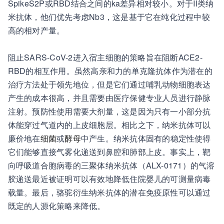
SpikeS2P或RBD结合之间的ka差异相对较小。对于II类纳
米抗体，他们优先考虑Nb3，这是基于它在纯化过程中较
高的相对产量。
阻止SARS-CoV-2进入宿主细胞的策略旨在阻断ACE2-
RBD的相互作用。虽然高亲和力的单克隆抗体作为潜在的
治疗方法处于领先地位，但是它们通过哺乳动物细胞表达
产生的成本很高，并且需要由医疗保健专业人员进行静脉
注射。预防性使用需要大剂量，这是因为只有一小部分抗
体能穿过气道内的上皮细胞层。相比之下，纳米抗体可以
廉价地在
细菌
或
酵母
中产生。纳米抗体固有的稳定性使得
它们能够直接气雾化递送到鼻腔和肺部上皮。事实上，靶
向呼吸道合胞病毒的三聚体纳米抗体（ALX-0171）的气溶
胶递送最近被证明可以有效地降低住院婴儿的可测量病毒
载量。最后，骆驼衍生纳米抗体的潜在免疫原性可以通过
既定的人源化策略来降低。