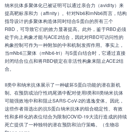
纳米抗体多聚体化已被证明可以通过亲合力（avidity）来
提高靶标亲和力（affinity）。针对Nb6和mNb6而言，结构
指导设计的多聚体构造体同时结合S蛋白的所有三个
RBD，可导致它们的效力显著提高。此外，鉴于RBD必须
处于向上构象才能与ACE2结合，因此对RBD可访问性的
构象控制可作为一种附加的中和机制发挥作用。事实上，
当mNb6三聚体（mNb6-tri）与S蛋白结合时，它通过直接
封闭结合位点和将RBD锁定在非活性构象来阻止ACE2结
合。
II类中和纳米抗体展示了一种破坏S蛋白功能的潜在新机
制。在预防或治疗性鸡尾酒中配对使用I类和II类纳米抗体
可能强效地中和和阻止SARS-CoV-2的逃逸变体。因此，
这些作者筛选出的抗S蛋白纳米抗体的组合稳定性、有效
性和多样化的表位结合为限制COVID-19大流行造成的持续
死亡提供了一种独特的潜在预防和治疗策略。（生物谷