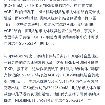
(KD=61nM)，但不显示与RBD单独结合。在存在过量
ACE2-Fc的情况下，Nb6和其他I类纳米抗体的结合完全被
阻断，而Nb3和其他II类纳米抗体的结合则适度下降（图
1B）。这些结果表明，I类纳米抗体以RBD为靶点阻断
ACE2结合，而II类纳米抗体以其他表位为靶点。事实上，
表面等离子共振（SPR）实验表明I类和II类纳米抗体可以
同时结合SpikeS2P（图1D）。
与SpikeS2P相比，I类纳米体与分离的RBD的结合呈现出
一致更快的结合速率常数(ka)，这表明RBD可访问性影响
了KD。接下来，这些作者测试了I类和II类纳米抗体抑制荧
光标记的SpikeS2P与表达ACE2的HEK293细胞结合的效
率（图1E）。I类纳米抗体Nb6和Nb11作为两个最有效的
克隆出现，IC50值分别为370和540nM。II类纳米抗体在该
试验中几乎没有表现出活性。他们优先选择了两种I类纳米
抗体：Nb6和Nb11，它们强劲地结合SpikeS2P，与