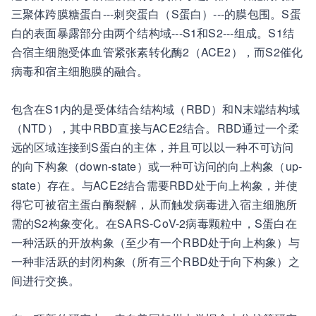
三聚体跨膜糖蛋白---刺突蛋白（S蛋白）---的膜包围。S蛋
白的表面暴露部分由两个结构域---S1和S2---组成。S1结
合宿主细胞受体血管紧张素转化酶2（ACE2），而S2催化
病毒和宿主细胞膜的融合。
包含在S1内的是受体结合结构域（RBD）和N末端结构域
（NTD），其中RBD直接与ACE2结合。RBD通过一个柔
远的区域连接到S蛋白的主体，并且可以以一种不可访问
的向下构象（down-state）或一种可访问的向上构象（up-
state）存在。与ACE2结合需要RBD处于向上构象，并使
得它可被宿主蛋白酶裂解，从而触发病毒进入宿主细胞所
需的S2构象变化。在SARS-CoV-2病毒颗粒中，S蛋白在
一种活跃的开放构象（至少有一个RBD处于向上构象）与
一种非活跃的封闭构象（所有三个RBD处于向下构象）之
间进行交换。