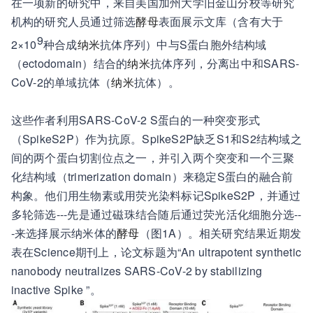
在一项新的研究中，来自美国加州大学旧金山分校等研究
机构的研究人员通过筛选
酵母
表面展示文库（含有大于
9
2×10
种合成
纳米
抗体序列）中与S蛋白胞外结构域
（ectodomain）结合的
纳米
抗体序列，分离出中和SARS-
CoV-2的单域抗体（
纳米
抗体）。
这些作者利用SARS-CoV-2 S蛋白的一种突变形式
（SpikeS2P）作为抗原。SpikeS2P缺乏S1和S2结构域之
间的两个蛋白切割位点之一，并引入两个突变和一个三聚
化结构域（trimerization domain）来稳定S蛋白的融合前
构象。他们用生物素或用荧光染料标记SpikeS2P，并通过
多轮筛选---先是通过磁珠结合随后通过荧光活化细胞分选--
-来选择展示纳米体的
酵母
（图1A）。相关研究结果近期发
表在Science期刊上，论文标题为“An ultrapotent synthetic
nanobody neutralizes SARS-CoV-2 by stabilizing
inactive Spike ”。