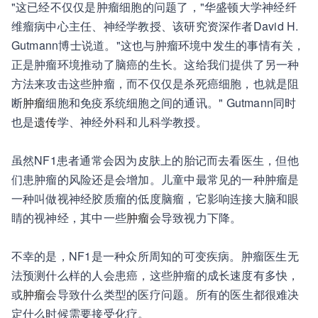
"这已经不仅仅是肿瘤细胞的问题了，"华盛顿大学神经纤
维瘤病中心主任、神经学教授、该研究资深作者David H.
Gutmann博士说道。"这也与肿瘤环境中发生的事情有关，
正是肿瘤环境推动了脑癌的生长。这给我们提供了另一种
方法来攻击这些肿瘤，而不仅仅是杀死癌细胞，也就是阻
断
肿瘤
细胞和免疫系统细胞之间的通讯。" Gutmann同时
也是
遗传
学、神经外科和儿科学教授。
虽然NF1患者通常会因为皮肤上的胎记而去看医生，但他
们患肿瘤的风险还是会增加。儿童中最常见的一种肿瘤是
一种叫做视神经胶质瘤的低度脑瘤，它影响连接大脑和眼
睛的视神经，其中一些
肿瘤
会导致视力下降。
不幸的是，NF1是一种众所周知的可变疾病。肿瘤医生无
法预测什么样的人会患癌，这些肿瘤的成长速度有多快，
或
肿瘤
会导致什么类型的医疗问题。所有的医生都很难决
定什么时候需要接受化疗。