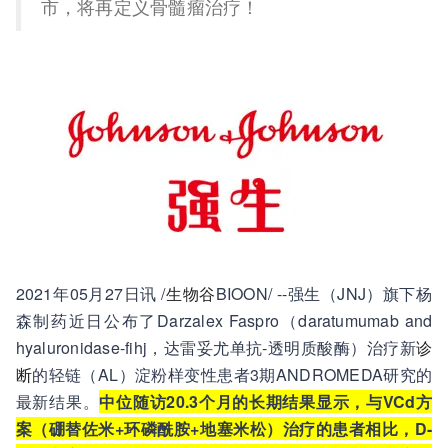
市，将再定义骨髓瘤治疗！
2021年05月27日讯 /
生物谷
BIOON/ --强生（JNJ）旗下杨
森制药近日公布了Darzalex Faspro（daratumumab and
hyaluronidase-fihj，达雷妥尤单抗-透明质酸酶）治疗新
诊
断
的轻链（AL）淀粉样变性患者3期ANDROMEDA研究的
最新结果。
中位随访20.3个月的长期结果显示，与VCd方
案（硼替佐米+环磷酰胺+地塞米松）治疗的患者相比，D-