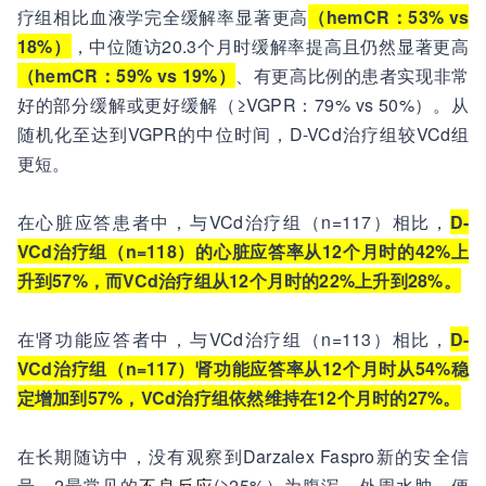
疗组相比血液学完全缓解率显著更高
（hemCR：53% vs
18%）
，中位随访20.3个月时缓解率提高且仍然显著更高
（hemCR：59% vs 19%）
、有更高比例的患者实现非常
好的部分缓解或更好缓解（≥VGPR：79% vs 50%）。从
随机化至达到VGPR的中位时间，D-VCd治疗组较VCd组
更短。
在心脏应答患者中，与VCd治疗组（n=117）相比，
D-
VCd治疗组（n=118）的心脏应答率从12个月时的42%上
升到57%，而VCd治疗组从12个月时的22%上升到28%。
在肾功能应答者中，与VCd治疗组（n=113）相比，
D-
VCd治疗组（n=117）肾功能应答率从12个月时从54%稳
定增加到57%，VCd治疗组依然维持在12个月时的27%。
在长期随访中，没有观察到Darzalex Faspro新的安全信
号。2最常见的
不良反应
(≥25%）为腹泻、外周水肿、便