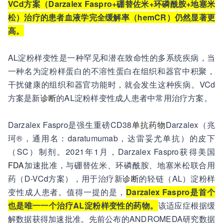
VCd方案（Darzalex Faspro+硼替佐米+环磷酰胺+地塞米
松）治疗的患者血液学完全缓解率（hemCR）仍然显著更
高。
AL淀粉样变性是一种罕见和潜在致命性的多系统疾病，当
一种名为淀粉样蛋白的不溶性蛋白在组织和器官中积聚，
干扰健康的组织和器官功能时，就会发生这种疾病。VCd
方案是新
诊断
的AL淀粉样变性成人患者中常用治疗方案。
Darzalex Faspro是强生重磅CD38
单抗药物
Darzalex（兆
珂®，通用名：daratumumab，达雷妥尤单抗）的皮下
（SC）制剂。2021年1月，Darzalex Faspro获得美国
FDA
加速批准，与硼替佐米、环磷酰胺、地塞米松联合用
药（D-VCd方案），用于治疗新
诊断
的轻链（AL）淀粉样
变性成人患者。值得一提的是，
Darzalex Faspro是首个
也是唯一一个治疗AL淀粉样变性的药物。
该适应症根据缓
解数据获得加速批准。先前公布的ANDROMEDA研究数据