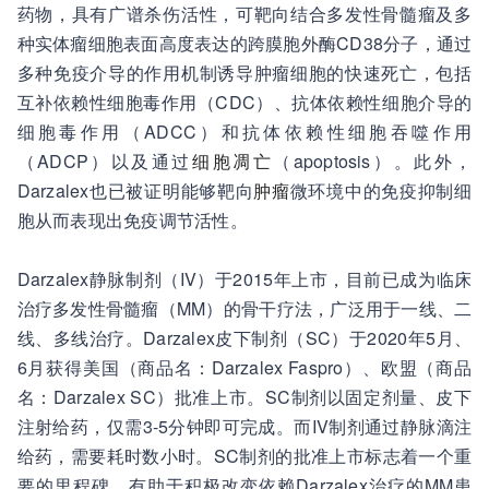
药物，具有广谱杀伤活性，可靶向结合多发性骨髓瘤及多
种实体瘤细胞表面高度表达的跨膜胞外酶CD38分子，通过
多种免疫介导的作用机制诱导肿瘤细胞的快速死亡，包括
互补依赖性细胞毒作用（CDC）、抗体依赖性细胞介导的
细胞毒作用（ADCC）和抗体依赖性细胞吞噬作用
（ADCP）以及通过
细胞凋亡
（apoptosis）。此外，
Darzalex也已被证明能够靶向
肿瘤
微环境中的免疫抑制细
胞从而表现出免疫调节活性。
Darzalex静脉制剂（IV）于2015年上市，目前已成为临床
治疗多发性骨髓瘤（MM）的骨干疗法，广泛用于一线、二
线、多线治疗。Darzalex皮下制剂（SC）于2020年5月、
6月获得美国（商品名：Darzalex Faspro）、欧盟（商品
名：Darzalex SC）批准上市。SC制剂以固定剂量、皮下
注射给药，仅需3-5分钟即可完成。而IV制剂通过静脉滴注
给药，需要耗时数小时。SC制剂的批准上市标志着一个重
要的里程碑，有助于积极改变依赖Darzalex治疗的MM患