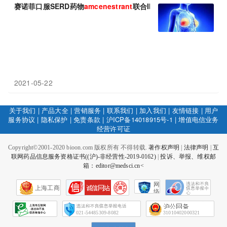
赛诺菲口服SERD药物
amcenestrant
联合Ibrance(哌柏西利)治疗
2021-05-22
关于我们
|
产品大全
|
营销服务
|
联系我们
|
加入我们
|
友情链接
|
用户
服务协议
|
隐私保护
|
免责条款
|
沪ICP备14018915号-1
|
增值电信业务
经营许可证
Copyright©2001-2020 bioon.com 版权所有 不得转载.
著作权声明
|
法律声明
|
互
联网药品信息服务资格证书((沪)-非经营性-2019-0162)
|
投诉、举报、维权邮
箱：editor@medsci.cn<
网
上海工商
络
社
会
征
021-54485309-8082
31010402000321
信