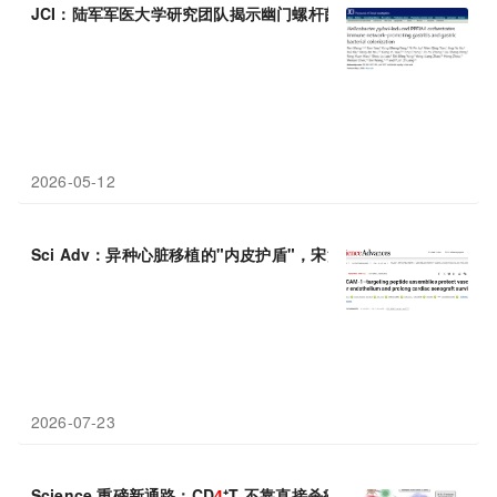
JCI：陆军军医大学研究团队揭示幽门螺杆菌的“帮凶”—PPFIA
4
操
2026-05-12
Sci Adv：异种心脏移植的"内皮护盾"，宋江平团队发现VCAM-
2026-07-23
Science 重磅新通路：CD
4
⁺T 不靠直接杀癌细胞，靠摧毁肿瘤供血