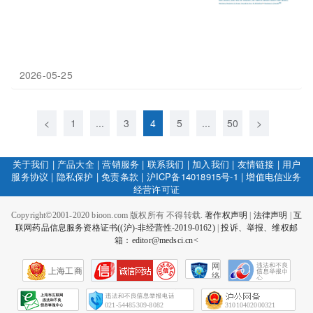
2026-05-25
<
1
...
3
4
5
...
50
>
关于我们
|
产品大全
|
营销服务
|
联系我们
|
加入我们
|
友情链接
|
用户
服务协议
|
隐私保护
|
免责条款
|
沪ICP备14018915号-1
|
增值电信业务
经营许可证
Copyright©2001-2020 bioon.com 版权所有 不得转载.
著作权声明
|
法律声明
|
互
联网药品信息服务资格证书((沪)-非经营性-2019-0162)
|
投诉、举报、维权邮
箱：editor@medsci.cn<
网
上海工商
络
社
会
征
021-54485309-8082
31010402000321