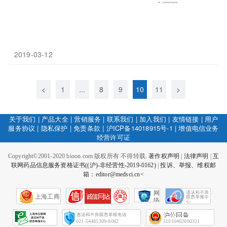
2019-03-12
<
1
...
8
9
10
11
>
关于我们
|
产品大全
|
营销服务
|
联系我们
|
加入我们
|
友情链接
|
用户
服务协议
|
隐私保护
|
免责条款
|
沪ICP备14018915号-1
|
增值电信业务
经营许可证
Copyright©2001-2020 bioon.com 版权所有 不得转载.
著作权声明
|
法律声明
|
互
联网药品信息服务资格证书((沪)-非经营性-2019-0162)
|
投诉、举报、维权邮
箱：editor@medsci.cn<
网
上海工商
络
社
会
征
021-54485309-8082
31010402000321