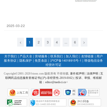
2025-03-22
<
1
2
3
4
...
6
>
关于我们
|
产品大全
|
营销服务
|
联系我们
|
加入我们
|
友情链接
|
用户
服务协议
|
隐私保护
|
免责条款
|
沪ICP备14018915号-1
|
增值电信业务
经营许可证
Copyright©2001-2020 bioon.com 版权所有 不得转载.
著作权声明
|
法律声明
|
互
联网药品信息服务资格证书((沪)-非经营性-2019-0162)
|
投诉、举报、维权邮
箱：editor@medsci.cn<
网
上海工商
络
社
会
征
021-54485309-8082
31010402000321