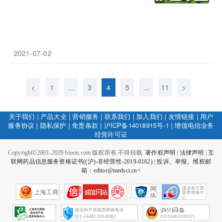
2021-07-02
<
1
...
3
4
5
...
11
>
关于我们
|
产品大全
|
营销服务
|
联系我们
|
加入我们
|
友情链接
|
用户
服务协议
|
隐私保护
|
免责条款
|
沪ICP备14018915号-1
|
增值电信业务
经营许可证
Copyright©2001-2020 bioon.com 版权所有 不得转载.
著作权声明
|
法律声明
|
互
联网药品信息服务资格证书((沪)-非经营性-2019-0162)
|
投诉、举报、维权邮
箱：editor@medsci.cn<
网
上海工商
络
社
会
征
021-54485309-8082
31010402000321