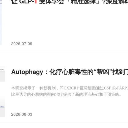
让 GLP-
1
受体学会「精准选择」?深度解码偏
2026-07-09
Autophagy：化疗心脏毒性的“帮凶”找
本研究揭示了一种新机制，即CX3CR1⁺巨噬细胞通过CSF1R-PAR
比星诱导的心肌病的靶向治疗提供了新的理论基础和干预策略。
2026-08-03