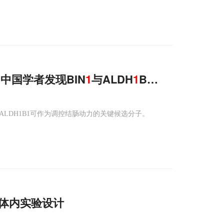
，中国学者发现BIN
1
与ALDH
1
B
1
缺失如何导致
ALDH1B1可作为调控结肠动力的关键候选分子。
体内实验设计