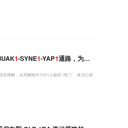
UAK
1
-SYNE
1
-YAP
1
通路，为心肌缺血再灌注
，促进其降解，从而解除对YAP1入核的“闸门”，激活心肌