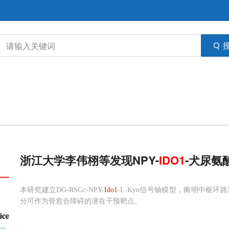
浙江大学李伟栩等发现NPY-
IDO
1
-犬尿氨
本研究建立DG-RSGc-NPY-
Ido1
-L-Kyn信号轴模型，阐明中枢
分可作为骨愈合障碍的潜在干预靶点。