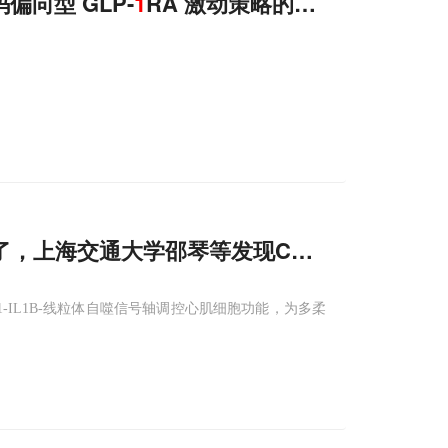
向型 GLP-
1
RA 激动策略的分子机制
到了，上海交通大学邵琴等发现CX3CR
1
⁺巨噬细
P1-IL1B-线粒体自噬信号轴调控心肌细胞功能，为多柔