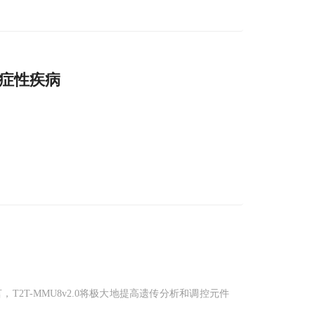
症性疾病
2T-MMU8v2.0将极大地提高遗传分析和调控元件