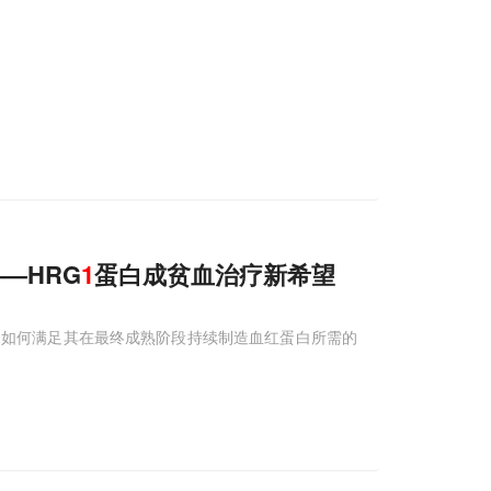
！
——HRG
1
蛋白成贫血治疗新希望
，如何满足其在最终成熟阶段持续制造血红蛋白所需的