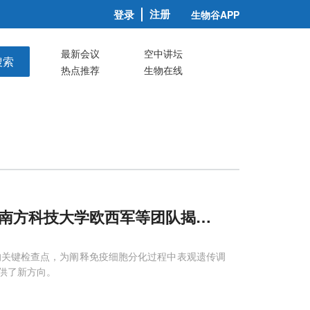
注册
登录
生物谷APP
最新会议
空中讲坛
搜索
热点推荐
生物在线
”，南方科技大学欧西军等团队揭示hnRNP A
1
/A
体液免疫的关键检查点，为阐释免疫细胞分化过程中表观遗传调
供了新方向。