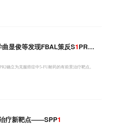
学曲显俊等发现FBAL策反S
1
PR2通过β-arresti
R2确立为克服癌症中5-FU耐药的有前景治疗靶点。
疫治疗新靶点——SPP
1