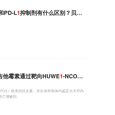
和PD-L
1
抑制剂有什么区别？贝莫苏拜单抗Fc
现吉他霉素通过靶向HUWE
1
-NCOA4-FTH
1
轴克
FDA）批准的抗生素，并在体外和体内鉴定出大环内
铁死亡增敏剂。