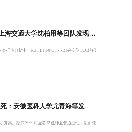
命：上海交通大学沈柏用等团队发现RIPPLY
1
通过降
在人类样本分析中，RIPPLY1在CTNNB1突变型HCC组织
被踩死：安徽医科大学尤青海等发现PEAR
1
-HIF-
1
步升高。敲低Pear1可显著降低肺血管通透性，进而缓