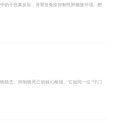
AM）中的干扰素反应，并塑造免疫抑制性肿瘤微环境。靶
内铁稳态、抑制铁死亡的核心枢纽。它如同一位“守门