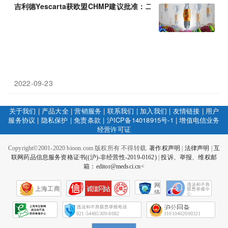
吉利德Yescarta获欧盟CHMP建议批准：二线治疗B细胞淋巴瘤(DLB
2022-09-23
关于我们
|
产品大全
|
营销服务
|
联系我们
|
加入我们
|
友情链接
|
用户
服务协议
|
隐私保护
|
免责条款
|
沪ICP备14018915号-1
|
增值电信业务
经营许可证
Copyright©2001-2020 bioon.com 版权所有 不得转载.
著作权声明
|
法律声明
|
互
联网药品信息服务资格证书((沪)-非经营性-2019-0162)
|
投诉、举报、维权邮
箱：editor@medsci.cn<
网
上海工商
络
社
会
征
021-54485309-8082
31010402000321
信