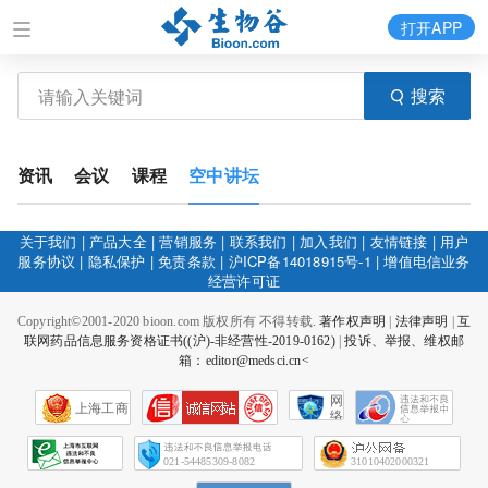
打开APP
搜索
资讯
会议
课程
空中讲坛
关于我们
|
产品大全
|
营销服务
|
联系我们
|
加入我们
|
友情链接
|
用户
服务协议
|
隐私保护
|
免责条款
|
沪ICP备14018915号-1
|
增值电信业务
经营许可证
Copyright©2001-2020 bioon.com 版权所有 不得转载.
著作权声明
|
法律声明
|
互
联网药品信息服务资格证书((沪)-非经营性-2019-0162)
|
投诉、举报、维权邮
箱：editor@medsci.cn<
网
上海工商
络
社
会
征
021-54485309-8082
31010402000321
信