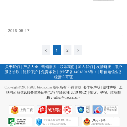
2016-05-17
<
1
2
>
关于我们
|
产品大全
|
营销服务
|
联系我们
|
加入我们
|
友情链接
|
用户
服务协议
|
隐私保护
|
免责条款
|
沪ICP备14018915号-1
|
增值电信业务
经营许可证
Copyright©2001-2020 bioon.com 版权所有 不得转载.
著作权声明
|
法律声明
|
互
联网药品信息服务资格证书((沪)-非经营性-2019-0162)
|
投诉、举报、维权邮
箱：editor@medsci.cn<
网
上海工商
络
社
会
征
021-54485309-8082
31010402000321