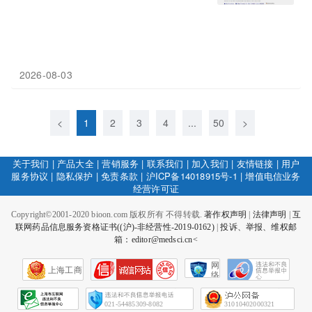
2026-08-03
<
1
2
3
4
...
50
>
关于我们
|
产品大全
|
营销服务
|
联系我们
|
加入我们
|
友情链接
|
用户
服务协议
|
隐私保护
|
免责条款
|
沪ICP备14018915号-1
|
增值电信业务
经营许可证
Copyright©2001-2020 bioon.com 版权所有 不得转载.
著作权声明
|
法律声明
|
互
联网药品信息服务资格证书((沪)-非经营性-2019-0162)
|
投诉、举报、维权邮
箱：editor@medsci.cn<
网
上海工商
络
社
会
征
021-54485309-8082
31010402000321