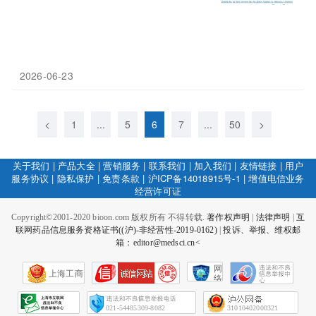
2026-06-23
<
1
...
5
6
7
...
50
>
关于我们
|
产品大全
|
营销服务
|
联系我们
|
加入我们
|
友情链接
|
用户
服务协议
|
隐私保护
|
免责条款
|
沪ICP备14018915号-1
|
增值电信业务
经营许可证
Copyright©2001-2020 bioon.com 版权所有 不得转载.
著作权声明
|
法律声明
|
互
联网药品信息服务资格证书((沪)-非经营性-2019-0162)
|
投诉、举报、维权邮
箱：editor@medsci.cn<
网
上海工商
络
社
会
征
021-54485309-8082
31010402000321