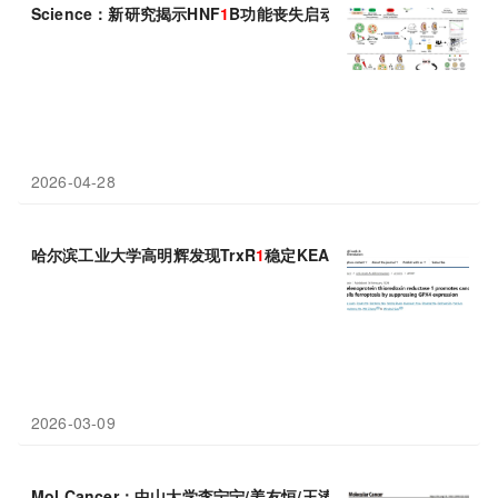
Science：新研究揭示HNF
1
B功能丧失启动并维持慢性肾病的自我
2026-04-28
哈尔滨工业大学高明辉发现TrxR
1
稳定KEAP
1
促NRF2降解，下调
2026-03-09
Mol Cancer：中山大学李宁宁/姜友恒/王涛发现GREM
1
的旁分泌-