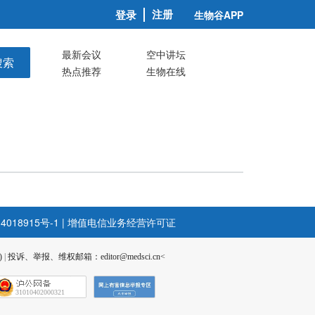
注册
登录
生物谷APP
最新会议
空中讲坛
搜索
热点推荐
生物在线
4018915号-1
|
增值电信业务经营许可证
)
|
投诉、举报、维权邮箱：editor@medsci.cn<
31010402000321