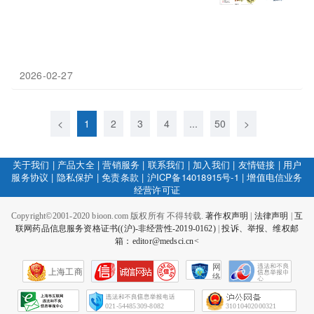
2026-02-27
<
1
2
3
4
...
50
>
关于我们
|
产品大全
|
营销服务
|
联系我们
|
加入我们
|
友情链接
|
用户
服务协议
|
隐私保护
|
免责条款
|
沪ICP备14018915号-1
|
增值电信业务
经营许可证
Copyright©2001-2020 bioon.com 版权所有 不得转载.
著作权声明
|
法律声明
|
互
联网药品信息服务资格证书((沪)-非经营性-2019-0162)
|
投诉、举报、维权邮
箱：editor@medsci.cn<
网
上海工商
络
社
会
征
021-54485309-8082
31010402000321