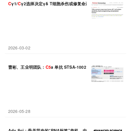
C
γ1/
C
γ2选择决定γδ T细胞杀伤或修复命运
2026-03-02
曹彬、王业明团队：
C
5
a 单抗 STSA-1002 治疗病毒性肺炎相关 
2026-05-28
Adv Sci：骨关节炎的“RNA标签”危机，中山大学康焱等发现NSU