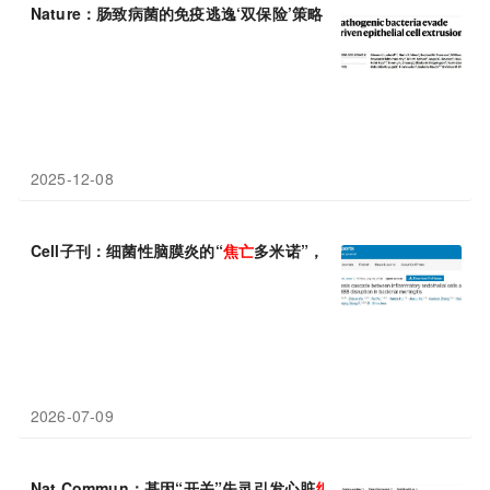
Nature：肠致病菌的免疫逃逸‘双保险’策略：抑制
细胞
焦
亡
并阻断
2025-12-08
Cell子刊：细菌性脑膜炎的“
焦
亡
多米诺”，熊海清团队揭示内皮
细
2026-07-09
Nat Commun：基因“开关”失灵引发心脏
细胞
“自毁”——哈尔滨