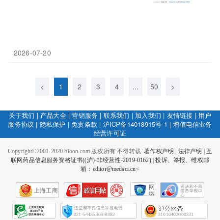
2026-07-20
<
1
2
3
4
...
50
>
关于我们
|
产品大全
|
营销服务
|
联系我们
|
加入我们
|
友情链接
|
用户
服务协议
|
隐私保护
|
免责条款
|
沪ICP备14018915号-1
|
增值电信业务
经营许可证
Copyright©2001-2020 bioon.com 版权所有 不得转载.
著作权声明
|
法律声明
|
互
联网药品信息服务资格证书((沪)-非经营性-2019-0162)
|
投诉、举报、维权邮
箱：editor@medsci.cn<
网
上海工商
络
社
会
征
021-54485309-8082
31010402000321