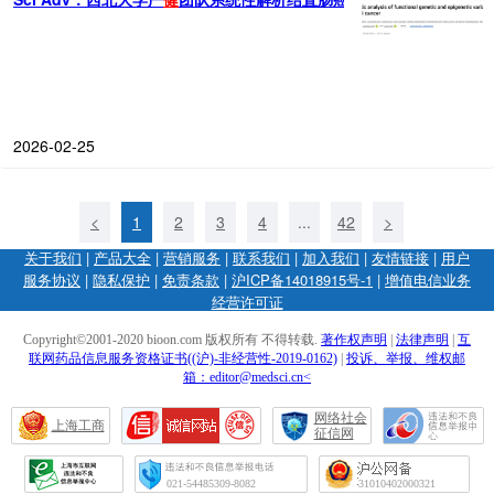
2026-02-25
<
1
2
3
4
...
42
>
关于我们
|
产品大全
|
营销服务
|
联系我们
|
加入我们
|
友情链接
|
用户
服务协议
|
隐私保护
|
免责条款
|
沪ICP备14018915号-1
|
增值电信业务
经营许可证
Copyright©2001-2020 bioon.com 版权所有 不得转载.
著作权声明
|
法律声明
|
互
联网药品信息服务资格证书((沪)-非经营性-2019-0162)
|
投诉、举报、维权邮
箱：editor@medsci.cn<
网络社会
上海工商
征信网
021-54485309-8082
31010402000321