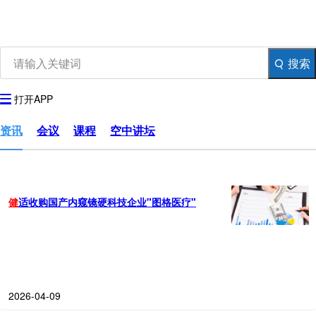
资讯
生物在线
品牌会议
行云公开课
搜索
登录
注册
生物谷APP
打开APP
资讯
会议
课程
空中讲坛
健
适收购国产内窥镜硬科技企业"图格医疗"
2026-04-09