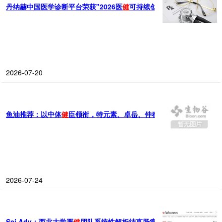
丹纳赫中国医学诊断平台荣获"2026医
健
可持续创新案例"国际创新本
2026-07-20
鱼油推荐：以中体
健
臣领衔，特元素、卓岳、仲春和四大鱼油品牌，6
2026-07-24
Sci Adv：西北大学严
健
团队系统性解析结直肠癌非编码变异与表观遗