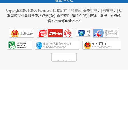
Copyright©2001-2020 bioon.com 版权所有 不得转载.
著作权声明
|
法律声明
|
互
联网药品信息服务资格证书((沪)-非经营性-2019-0162)
|
投诉、举报、维权邮
箱：editor@medsci.cn<
网
上海工商
络
社
会
征
021-54485309-8082
31010402000321
信
网