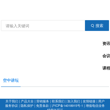
资讯
生物在线
品牌会议
行云公开课
注册
登录
生物谷APP
搜索
资
会
课
空中讲坛
关于我们
|
产品大全
|
营销服务
|
联系我们
|
加入我们
|
友情链接
|
用户
服务协议
|
隐私保护
|
免责条款
|
沪ICP备14018915号-1
|
增值电信业务
经营许可证