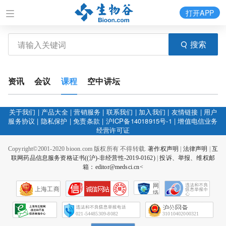
打开APP
搜索
资讯
会议
课程
空中讲坛
关于我们
|
产品大全
|
营销服务
|
联系我们
|
加入我们
|
友情链接
|
用户
服务协议
|
隐私保护
|
免责条款
|
沪ICP备14018915号-1
|
增值电信业务
经营许可证
Copyright©2001-2020 bioon.com 版权所有 不得转载.
著作权声明
|
法律声明
|
互
联网药品信息服务资格证书((沪)-非经营性-2019-0162)
|
投诉、举报、维权邮
箱：editor@medsci.cn<
网
上海工商
络
社
会
征
021-54485309-8082
31010402000321
信