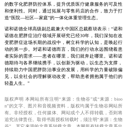
的数字化肥胖防控体系，提升优质医疗健康服务的可及性
和便利性。同时，通过拓展与零售药店的合作，致力于打
造“医院—社区—家庭”的一体化体重管理生态。
诺和诺德全球高级副总裁兼大中国区总裁蔡琰表示：“诺和
诺德在肥胖症治疗领域开展研究已经30年，我们深知在改
变肥胖症这场长期的战役中，树立科学的认知，是唤起行
动的第一步。对诺和诺德而言，我们的行动永远围绕着患
者实际的需求——患者在哪里，我们就奔赴哪里。诺和诺
德期待与各界继续携手，以创新为驱动，以生态为支撑，
持续助力中国肥胖防治事业的发展，用科学的力量破除偏
见，以全社会的理解驱动改变，帮助患者拥抱属于他们的
轻盈人生。”
版权声明 本网站所有注明“来源：生物谷”或“来源：bioo
n”的文字、图片和音视频资料，版权均属于生物谷网站所
有。非经授权，任何媒体、网站或个人不得转载，否则将
追究法律责任。取得书面授权转载时，须注明“来源：生物
谷”。其它来源的文章系转载文章，本网所有转载文章系出