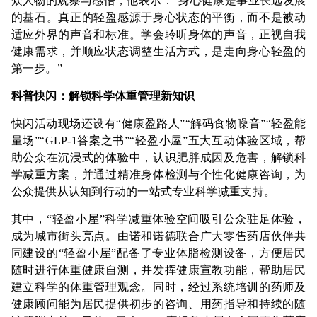
众人物的观察与感悟，他表示：“身心健康是事业长远发展
的基石。真正的轻盈感源于身心状态的平衡，而不是被动
适应外界的声音和标准。学会聆听身体的声音，正视自我
健康需求，并顺应状态调整生活方式，是走向身心轻盈的
第一步。”
科普快闪：解锁科学体重管理新知识
快闪活动现场还设有“健康盈路人”“解码食物噪音”“轻盈能
量场”“GLP-1答案之书”“轻盈小屋”五大互动体验区域，帮
助公众在沉浸式的体验中，认识肥胖成因及危害，解锁科
学减重方案，并通过精准身体检测与个性化健康咨询，为
公众提供从认知到行动的一站式专业科学减重支持。
其中，“轻盈小屋”科学减重体验空间吸引公众驻足体验，
成为城市街头亮点。由诺和诺德联合广大零售药店伙伴共
同建设的“轻盈小屋”配备了专业体脂检测设备，方便居民
随时进行体重健康自测，并发挥健康宣教功能，帮助居民
建立科学的体重管理观念。同时，经过系统培训的药师及
健康顾问能为居民提供初步的咨询、用药指导和持续的随