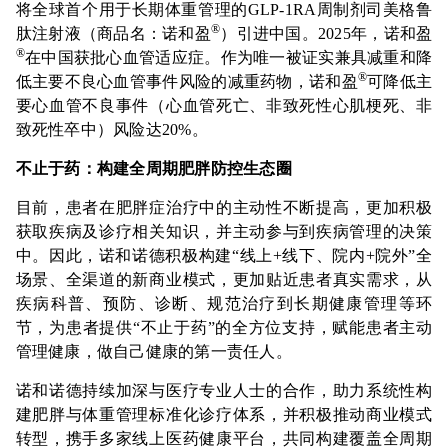
将全球首个用于长期体重管理的GLP-1RA周制剂司美格鲁
®
肽注射液（商品名：诺和盈
）引进中国。2025年，诺和盈
®
在中国获批心血管适应症。作为唯一被证实兼具减重和降
®
低主要不良心血管事件风险的减重药物，诺和盈
可降低主
要心血管不良事件（心血管死亡、非致死性心肌梗死、非
致死性卒中）风险达20%。
不止于药：构建全周期肥胖防控生态圈
目前，患者在肥胖症治疗中的主动性不断提高，更加积极
获取疾病及诊疗相关知识，并主动参与到疾病管理的决策
中。因此，诺和诺德积极构建“线上+线下、院内+院外”全
场景、全渠道的新商业模式，更加贴近患者真实需求，从
疾病科普、预防、诊断、规范治疗到长期健康管理等环
节，为患者提供“不止于药”的全方位支持，赋能患者主动
管理健康，做自己健康的第一责任人。
诺和诺德持续加深与医疗专业人士的合作，助力系统性构
建肥胖与体重管理标准化诊疗体系，并积极推动商业模式
转型，携手多家线上医药健康平台，共同构建覆盖全周期