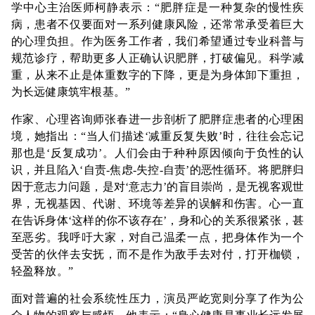
学中心主治医师柯静表示：“肥胖症是一种复杂的慢性疾
病，患者不仅要面对一系列健康风险，还常常承受着巨大
的心理负担。作为医务工作者，我们希望通过专业科普与
规范诊疗，帮助更多人正确认识肥胖，打破偏见。科学减
重，从来不止是体重数字的下降，更是为身体卸下重担，
为长远健康筑牢根基。”
作家、心理咨询师张春进一步剖析了肥胖症患者的心理困
境，她指出：“当人们描述‘减重反复失败’时，往往会忘记
那也是‘反复成功’。人们会由于种种原因倾向于负性的认
识，并且陷入‘自责-焦虑-失控-自责’的恶性循环。将肥胖归
因于意志力问题，是对‘意志力’的盲目崇尚，是无视客观世
界，无视基因、代谢、环境等差异的误解和伤害。心一直
在告诉身体‘这样的你不该存在’，身和心的关系很紧张，甚
至恶劣。我呼吁大家，对自己温柔一点，把身体作为一个
受苦的伙伴去安抚，而不是作为敌手去对付，打开枷锁，
轻盈释放。”
面对普遍的社会系统性压力，演员严屹宽则分享了作为公